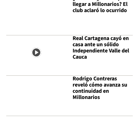
llegar a Millonarios? El
club aclaró lo ocurrido
Real Cartagena cayó en
casa ante un sólido
Independiente Valle del
Cauca
Rodrigo Contreras
reveló cómo avanza su
continuidad en
Millonarios