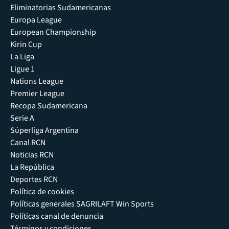
Eliminatorias Sudamericanas
Europa League
European Championship
Kirin Cup
La Liga
Ligue 1
Nations League
Premier League
Recopa Sudamericana
Serie A
Súperliga Argentina
Canal RCN
Noticias RCN
La República
Deportes RCN
Política de cookies
Políticas generales SAGRILAFT Win Sports
Políticas canal de denuncia
Términos y condiciones