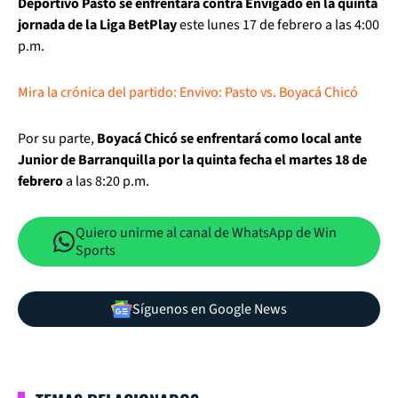
Deportivo Pasto se enfrentará contra Envigado en la quinta
jornada de la Liga BetPlay
este lunes 17 de febrero a las 4:00
p.m.
Mira la crónica del partido: Envivo: Pasto vs. Boyacá Chicó
Por su parte,
Boyacá Chicó se enfrentará como local ante
Junior de Barranquilla por la quinta fecha el martes 18 de
febrero
a las 8:20 p.m.
Quiero unirme al canal de WhatsApp de Win
Sports
Síguenos en Google News