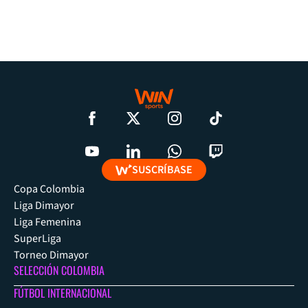
SUSCRÍBASE
Copa Colombia
Liga Dimayor
Liga Femenina
SuperLiga
Torneo Dimayor
SELECCIÓN COLOMBIA
FÚTBOL INTERNACIONAL