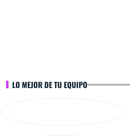
LO MEJOR DE TU EQUIPO