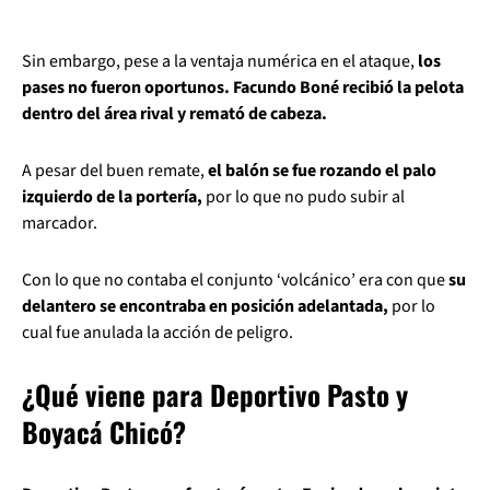
Sin embargo, pese a la ventaja numérica en el ataque,
los
pases no fueron oportunos. Facundo Boné recibió la pelota
dentro del área rival y remató de cabeza.
A pesar del buen remate,
el balón se fue rozando el palo
izquierdo de la portería,
por lo que no pudo subir al
marcador.
Con lo que no contaba el conjunto ‘volcánico’ era con que
su
delantero se encontraba en posición adelantada,
por lo
cual fue anulada la acción de peligro.
¿Qué viene para Deportivo Pasto y
Boyacá Chicó?