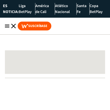
ES
Liga
América
Atlético
Santa
Copa
NOTICIA:
BetPlay
de Cali
Nacional
Fe
BetPlay
SUSCRÍBASE