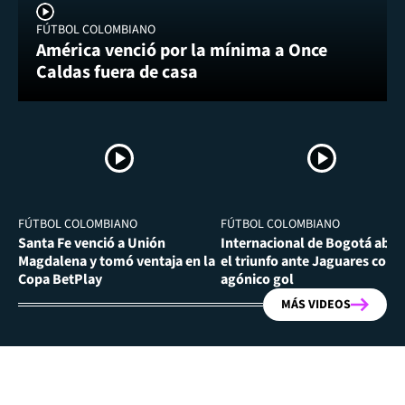
FÚTBOL COLOMBIANO
América venció por la mínima a Once
Caldas fuera de casa
FÚTBOL COLOMBIANO
FÚTBOL COLOMBIANO
Santa Fe venció a Unión
Internacional de Bogotá abra
Magdalena y tomó ventaja en la
el triunfo ante Jaguares con
Copa BetPlay
agónico gol
MÁS VIDEOS