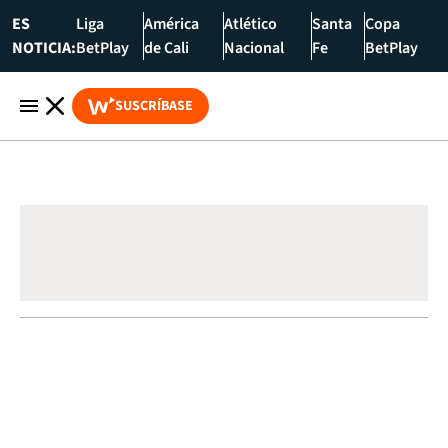
ES
Liga
América
Atlético
Santa
Copa
NOTICIA:
BetPlay
de Cali
Nacional
Fe
BetPlay
SUSCRÍBASE