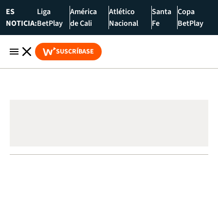
ES
Liga
América
Atlético
Santa
Copa
NOTICIA:
BetPlay
de Cali
Nacional
Fe
BetPlay
SUSCRÍBASE