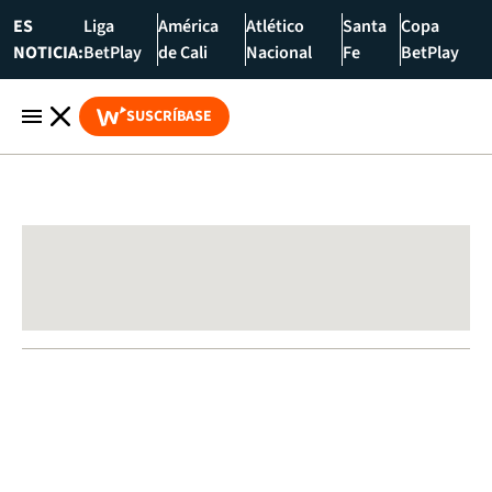
ES
Liga
América
Atlético
Santa
Copa
NOTICIA:
BetPlay
de Cali
Nacional
Fe
BetPlay
SUSCRÍBASE