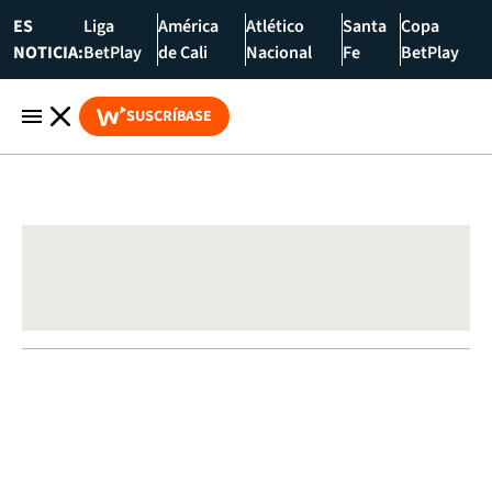
ES
Liga
América
Atlético
Santa
Copa
NOTICIA:
BetPlay
de Cali
Nacional
Fe
BetPlay
SUSCRÍBASE