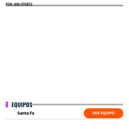
POR: WIN SPORTS
EQUIPOS
Santa Fe
VER EQUIPO