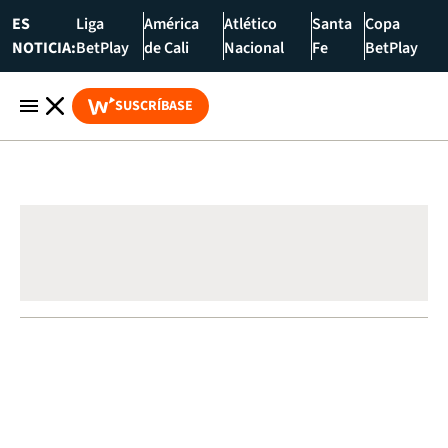
ES
Liga
América
Atlético
Santa
Copa
NOTICIA:
BetPlay
de Cali
Nacional
Fe
BetPlay
SUSCRÍBASE