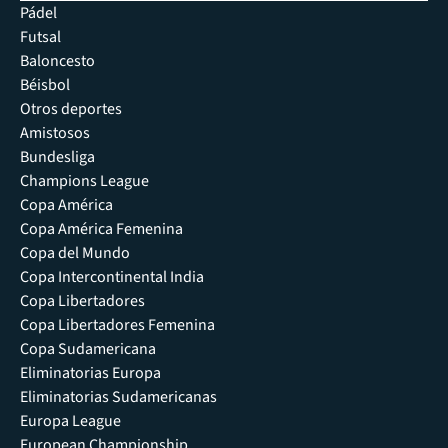
Pádel
Futsal
Baloncesto
Béisbol
Otros deportes
Amistosos
Bundesliga
Champions League
Copa América
Copa América Femenina
Copa del Mundo
Copa Intercontinental India
Copa Libertadores
Copa Libertadores Femenina
Copa Sudamericana
Eliminatorias Europa
Eliminatorias Sudamericanas
Europa League
European Championship