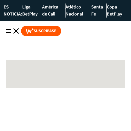
ES
Liga
América
Atlético
Santa
Copa
NOTICIA:
BetPlay
de Cali
Nacional
Fe
BetPlay
SUSCRÍBASE