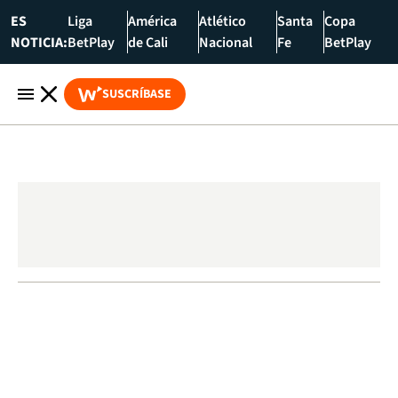
ES
Liga
América
Atlético
Santa
Copa
NOTICIA:
BetPlay
de Cali
Nacional
Fe
BetPlay
SUSCRÍBASE