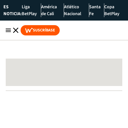
ES
Liga
América
Atlético
Santa
Copa
NOTICIA:
BetPlay
de Cali
Nacional
Fe
BetPlay
SUSCRÍBASE