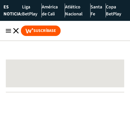
ES
Liga
América
Atlético
Santa
Copa
NOTICIA:
BetPlay
de Cali
Nacional
Fe
BetPlay
SUSCRÍBASE