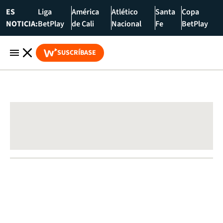
ES
Liga
América
Atlético
Santa
Copa
NOTICIA:
BetPlay
de Cali
Nacional
Fe
BetPlay
SUSCRÍBASE