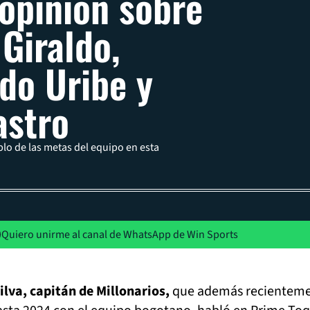
 opinión sobre
 Giraldo,
do Uribe y
astro
blo de las metas del equipo en esta
Quiero unirme al canal de WhatsApp de Win Sports
ilva, capitán de Millonarios,
que además recientem