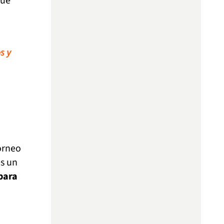
que
s y
orneo
es un
para