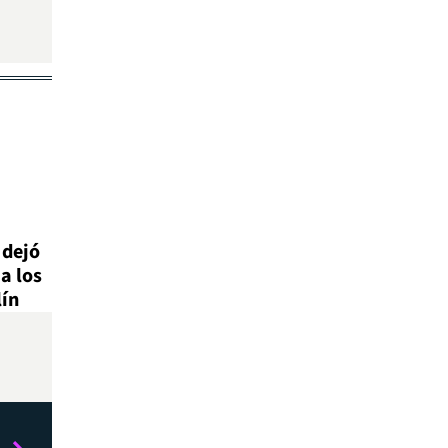
 dejó
a los
lín