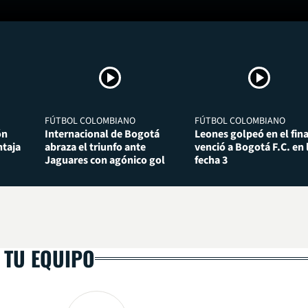
FÚTBOL COLOMBIANO
FÚTBOL COLOMBIANO
ón
Internacional de Bogotá
Leones golpeó en el fina
taja
abraza el triunfo ante
venció a Bogotá F.C. en 
Jaguares con agónico gol
fecha 3
 TU EQUIPO