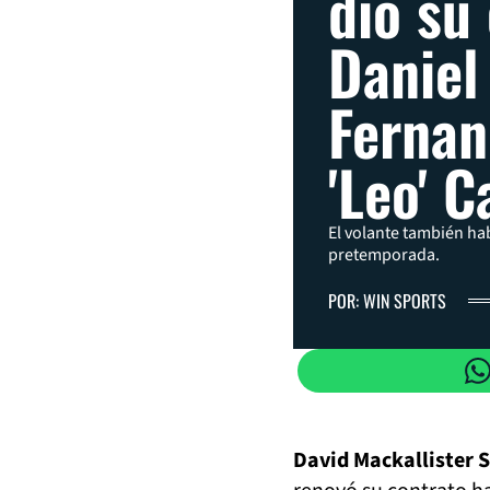
dio su
Daniel
Fernan
'Leo' C
El volante también ha
pretemporada.
POR: WIN SPORTS
David Mackallister S