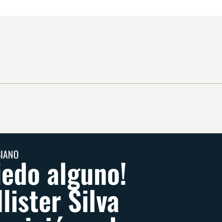
BIANO
iedo alguno!
lister Silva