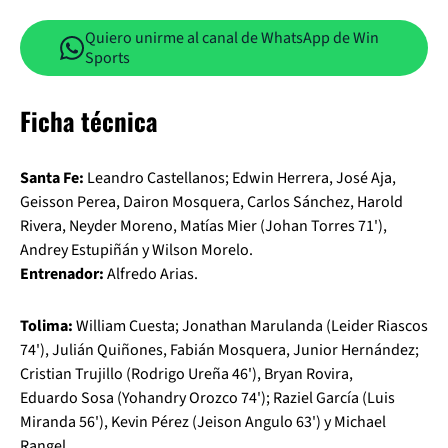
Quiero unirme al canal de WhatsApp de Win
Sports
Ficha técnica
Santa Fe:
Leandro Castellanos; Edwin Herrera, José Aja,
Geisson Perea, Dairon Mosquera, Carlos Sánchez, Harold
Rivera, Neyder Moreno, Matías Mier (Johan Torres 71'),
Andrey Estupiñán y Wilson Morelo.
Entrenador:
Alfredo Arias.
Tolima:
William Cuesta; Jonathan Marulanda (Leider Riascos
74'), Julián Quiñones, Fabián Mosquera, Junior Hernández;
Cristian Trujillo (Rodrigo Ureña 46'), Bryan Rovira,
Eduardo Sosa (Yohandry Orozco 74'); Raziel García (Luis
Miranda 56'), Kevin Pérez (Jeison Angulo 63') y Michael
Rangel.