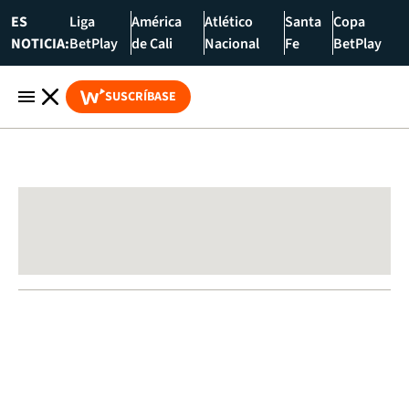
ES
Liga
América
Atlético
Santa
Copa
NOTICIA:
BetPlay
de Cali
Nacional
Fe
BetPlay
SUSCRÍBASE