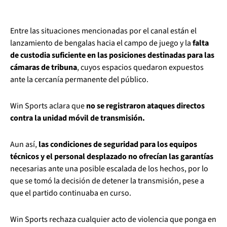
Entre las situaciones mencionadas por el canal están el
lanzamiento de bengalas hacia el campo de juego y la
falta
de custodia suficiente en las posiciones destinadas para las
cámaras de tribuna
, cuyos espacios quedaron expuestos
ante la cercanía permanente del público.
Win Sports aclara que
no se registraron ataques directos
contra la unidad móvil de transmisión.
Aun así,
las condiciones de seguridad para los equipos
técnicos y el personal desplazado no ofrecían las garantías
necesarias ante una posible escalada de los hechos, por lo
que se tomó la decisión de detener la transmisión, pese a
que el partido continuaba en curso.
Win Sports rechaza cualquier acto de violencia que ponga en