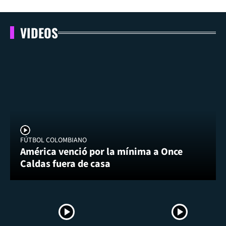
VIDEOS
FÚTBOL COLOMBIANO
América venció por la mínima a Once
Caldas fuera de casa