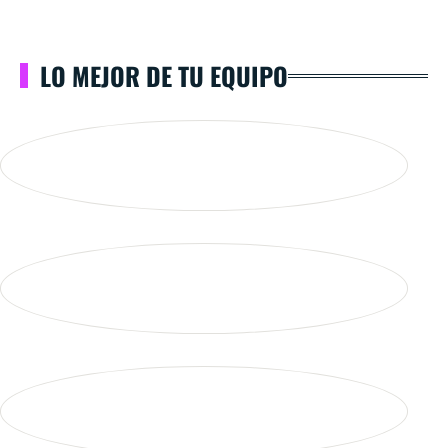
LO MEJOR DE TU EQUIPO