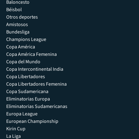
Baloncesto
Béisbol
Otros deportes
Amistosos
Bundesliga
Champions League
Copa América
Copa América Femenina
Copa del Mundo
Copa Intercontinental India
Copa Libertadores
Copa Libertadores Femenina
Copa Sudamericana
Eliminatorias Europa
Eliminatorias Sudamericanas
Europa League
European Championship
Kirin Cup
La Liga