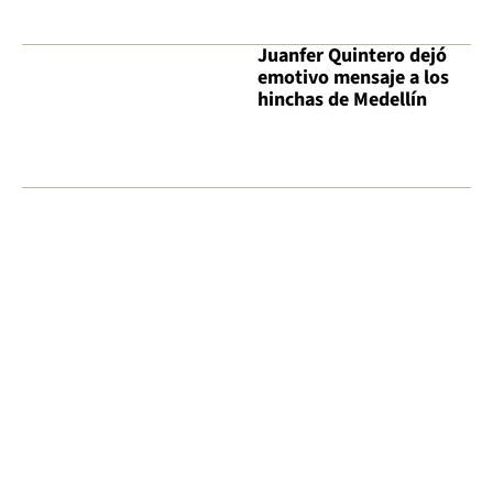
Juanfer Quintero dejó
emotivo mensaje a los
hinchas de Medellín