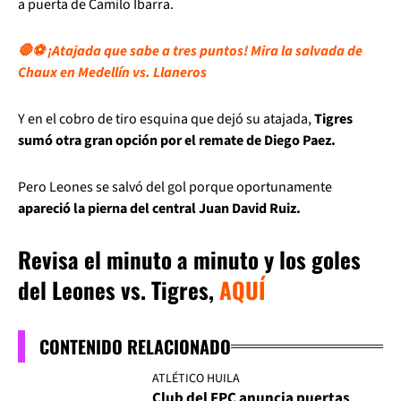
a puerta de Camilo Ibarra.
🛑⚽ ¡Atajada que sabe a tres puntos! Mira la salvada de
Chaux en Medellín vs. Llaneros
Y en el cobro de tiro esquina que dejó su atajada,
Tigres
sumó otra gran opción por el remate de Diego Paez.
Pero Leones se salvó del gol porque oportunamente
apareció la pierna del central Juan David Ruiz.
Revisa el minuto a minuto y los goles
del Leones vs. Tigres,
AQUÍ
CONTENIDO RELACIONADO
ATLÉTICO HUILA
Club del FPC anuncia puertas