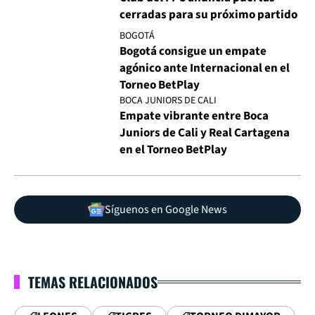
cerradas para su próximo partido
BOGOTÁ
Bogotá consigue un empate
agónico ante Internacional en el
Torneo BetPlay
BOCA JUNIORS DE CALI
Empate vibrante entre Boca
Juniors de Cali y Real Cartagena
en el Torneo BetPlay
Síguenos en Google News
TEMAS RELACIONADOS