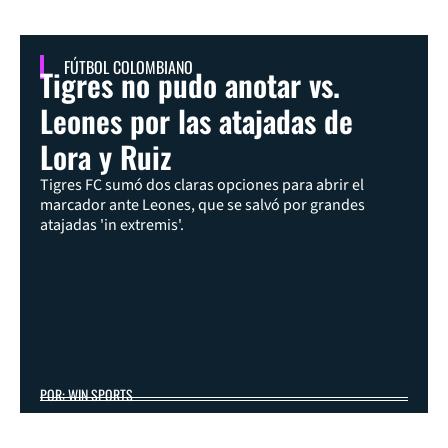
FÚTBOL COLOMBIANO
Tigres no pudo anotar vs.
Leones por las atajadas de
Lora y Ruiz
Tigres FC sumó dos claras opciones para abrir el
marcador ante Leones, que se salvó por grandes
atajadas 'in extremis'.
POR: WIN SPORTS