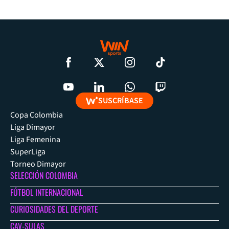
SUSCRÍBASE
Copa Colombia
Liga Dimayor
Liga Femenina
SuperLiga
Torneo Dimayor
SELECCIÓN COLOMBIA
FÚTBOL INTERNACIONAL
CURIOSIDADES DEL DEPORTE
CAV-SULAS