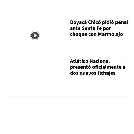
Boyacá Chicó pidió penal
ante Santa Fe por
choque con Marmolejo
Atlético Nacional
presentó oficialmente a
dos nuevos fichajes