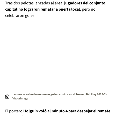
Tras dos pelotas lanzadas al área,
jugadores del conjunto
capitalino lograron rematar a puerta local
, pero no
celebraron goles.
Leones se salvó de un nuevo gol en contra en el Torneo BetPlay 2025-2
-
VizzorImage
El portero
Holguin voló al minuto 4 para despejar el remate