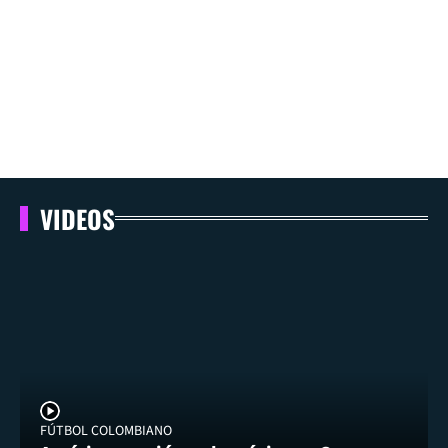
VIDEOS
FÚTBOL COLOMBIANO