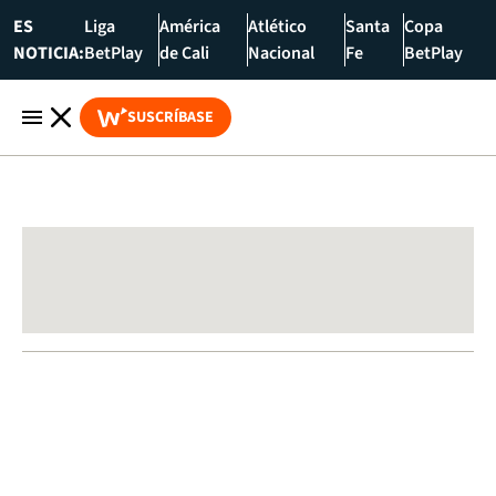
ES
Liga
América
Atlético
Santa
Copa
NOTICIA:
BetPlay
de Cali
Nacional
Fe
BetPlay
SUSCRÍBASE