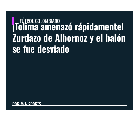
FÚTBOL COLOMBIANO
¡Tolima amenazó rápidamente!
Zurdazo de Albornoz y el balón
se fue desviado
POR: WIN SPORTS