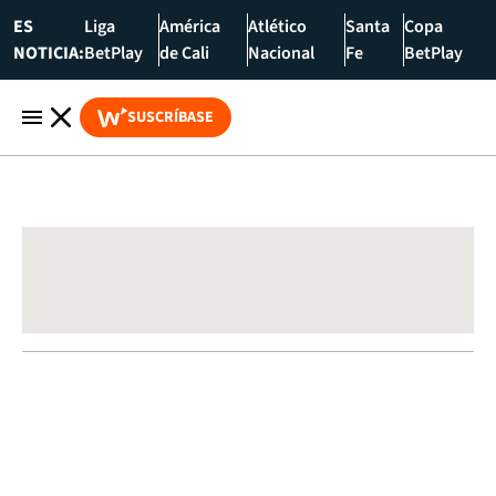
ES
Liga
América
Atlético
Santa
Copa
NOTICIA:
BetPlay
de Cali
Nacional
Fe
BetPlay
SUSCRÍBASE