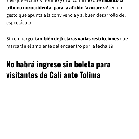
Y es que el club ‘vinotinto y oro’ confirmó que
habilitó la
tribuna noroccidental para la afición 'azucarera'
, en un
gesto que apunta a la convivencia y al buen desarrollo del
espectáculo.
Sin embargo,
también dejó claras varias restricciones
que
marcarán el ambiente del encuentro por la fecha 19.
No habrá ingreso sin boleta para
visitantes de Cali ante Tolima