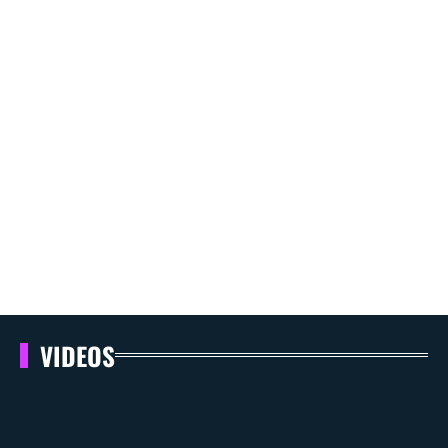
VIDEOS