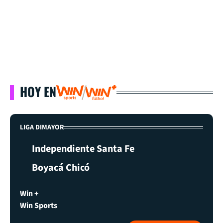
HOY EN
LIGA DIMAYOR
Independiente Santa Fe
Boyacá Chicó
Win +
Win Sports