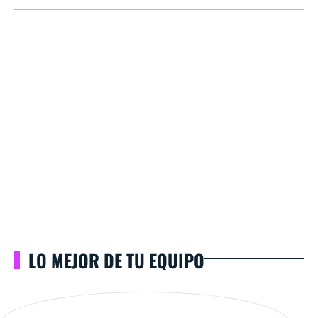
LO MEJOR DE TU EQUIPO