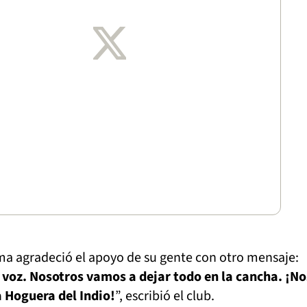
ma agradeció el apoyo de su gente con otro mensaje:
a voz. Nosotros vamos a dejar todo en la cancha. ¡No
Hoguera del Indio!
”, escribió el club.