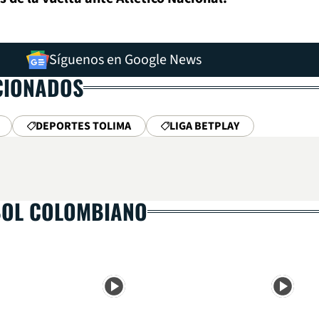
Síguenos en Google News
CIONADOS
DEPORTES TOLIMA
LIGA BETPLAY
BOL COLOMBIANO