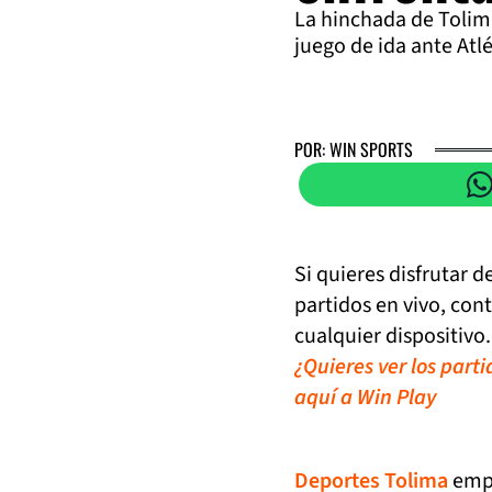
La hinchada de Tolim
juego de ida ante Atlé
POR: WIN SPORTS
Si quieres disfrutar 
partidos en vivo, con
cualquier dispositivo.
¿Quieres ver los part
aquí a Win Play
Deportes Tolima
empe