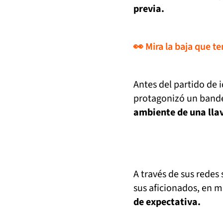
previa.
👀 Mira la baja que t
Antes del partido de i
protagonizó un band
ambiente de una llav
A través de sus redes
sus aficionados, en 
de expectativa.