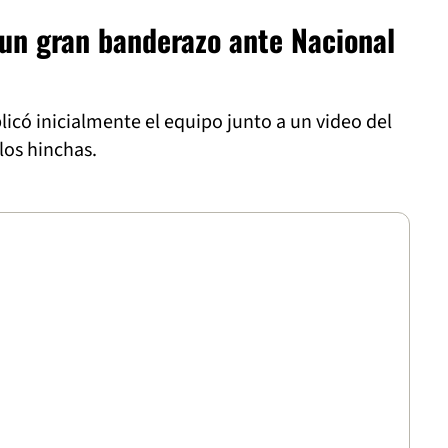
 un gran banderazo ante Nacional
blicó inicialmente el equipo junto a un video del
os hinchas.