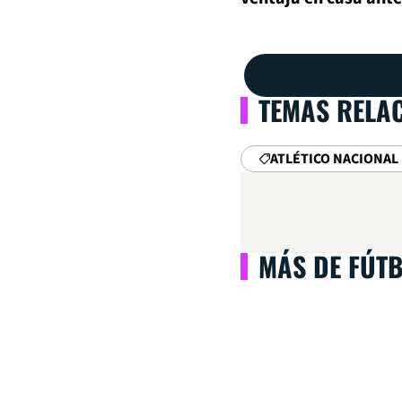
TEMAS RELA
ATLÉTICO NACIONAL
MÁS DE FÚT