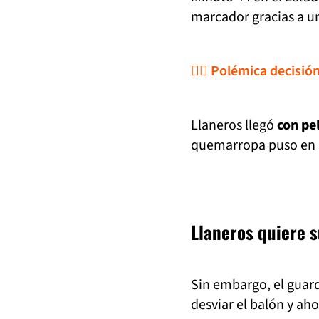
marcador gracias a u
🧑‍⚖️ Polémica decisió
Llaneros llegó
con pe
quemarropa puso en ap
Llaneros quiere 
Sin embargo, el guar
desviar el balón y ahog