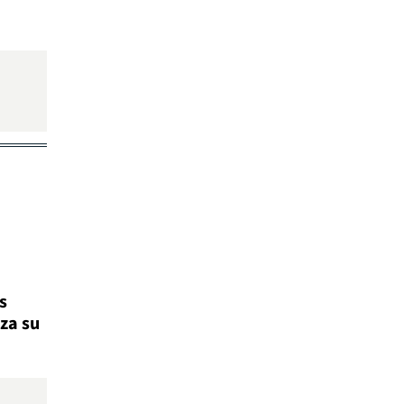
s
za su