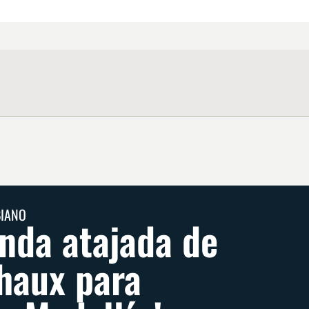
BIANO
nda atajada de
haux para