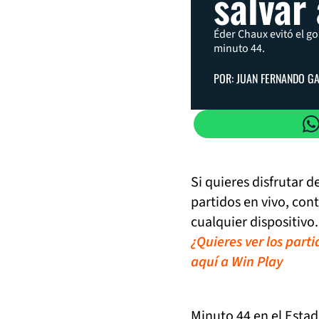
salvar
Éder Chaux evitó el go
minuto 44.
POR: JUAN FERNANDO G
Si quieres disfrutar 
partidos en vivo, con
cualquier dispositivo.
¿Quieres ver los part
aquí a Win Play
Minuto 44 en el Estad