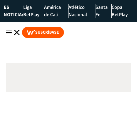
ES
Liga
América
Atlético
Santa
Copa
NOTICIA:
BetPlay
de Cali
Nacional
Fe
BetPlay
SUSCRÍBASE