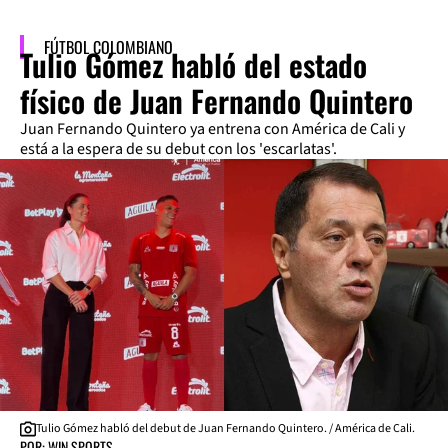
FÚTBOL COLOMBIANO
Tulio Gómez habló del estado
físico de Juan Fernando Quintero
Juan Fernando Quintero ya entrena con América de Cali y
está a la espera de su debut con los 'escarlatas'.
Tulio Gómez habló del debut de Juan Fernando Quintero. / América de Cali.
POR: WIN SPORTS