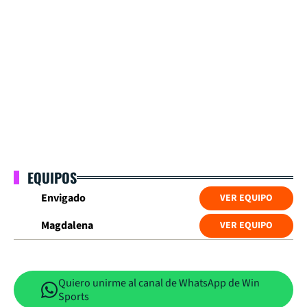
EQUIPOS
Envigado
VER EQUIPO
Magdalena
VER EQUIPO
Quiero unirme al canal de WhatsApp de Win
Sports