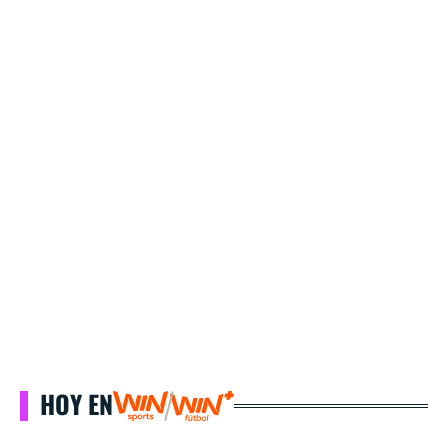
HOY EN