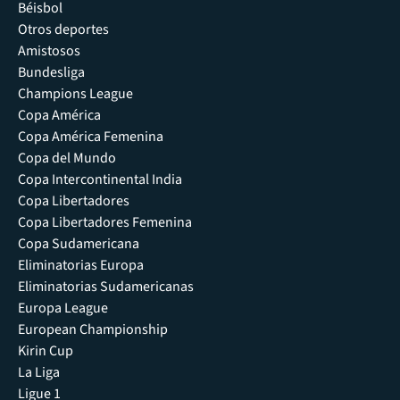
Béisbol
Otros deportes
Amistosos
Bundesliga
Champions League
Copa América
Copa América Femenina
Copa del Mundo
Copa Intercontinental India
Copa Libertadores
Copa Libertadores Femenina
Copa Sudamericana
Eliminatorias Europa
Eliminatorias Sudamericanas
Europa League
European Championship
Kirin Cup
La Liga
Ligue 1