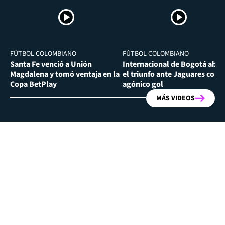
FÚTBOL COLOMBIANO
FÚTBOL COLOMBIANO
Santa Fe venció a Unión
Internacional de Bogotá abra
Magdalena y tomó ventaja en la
el triunfo ante Jaguares con
Copa BetPlay
agónico gol
MÁS VIDEOS