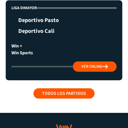
LIGA DIMAYOR
Deportivo Pasto
Deportivo Cali
Win +
Win Sports
VER ONLINE
TODOS LOS PARTIDOS