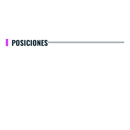
POSICIONES