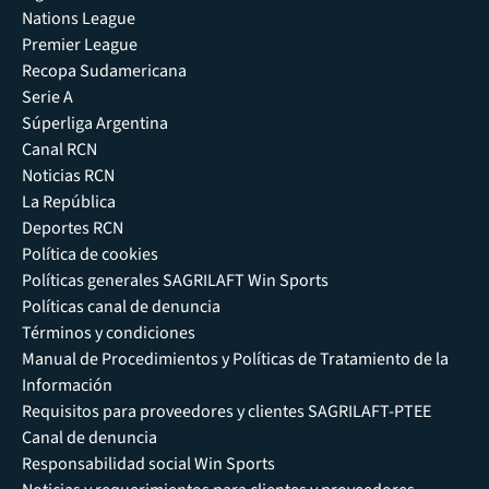
Nations League
Premier League
Recopa Sudamericana
Serie A
Súperliga Argentina
Canal RCN
Noticias RCN
La República
Deportes RCN
Política de cookies
Políticas generales SAGRILAFT Win Sports
Políticas canal de denuncia
Términos y condiciones
Manual de Procedimientos y Políticas de Tratamiento de la
Información
Requisitos para proveedores y clientes SAGRILAFT-PTEE
Canal de denuncia
Responsabilidad social Win Sports