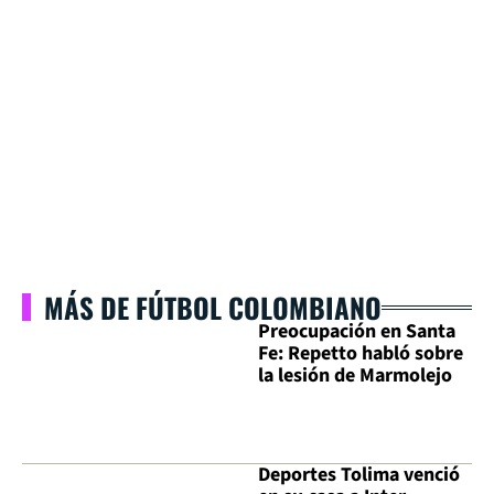
MÁS DE FÚTBOL COLOMBIANO
Preocupación en Santa
Fe: Repetto habló sobre
la lesión de Marmolejo
Deportes Tolima venció