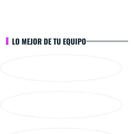
LO MEJOR DE TU EQUIPO