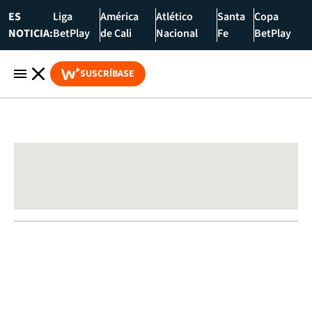
ES
Liga
América
Atlético
Santa
Copa
NOTICIA:
BetPlay
de Cali
Nacional
Fe
BetPlay
SUSCRÍBASE