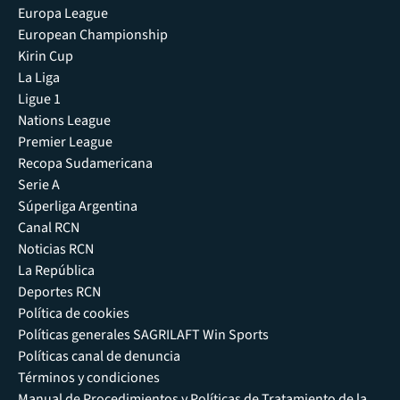
Europa League
European Championship
Kirin Cup
La Liga
Ligue 1
Nations League
Premier League
Recopa Sudamericana
Serie A
Súperliga Argentina
Canal RCN
Noticias RCN
La República
Deportes RCN
Política de cookies
Políticas generales SAGRILAFT Win Sports
Políticas canal de denuncia
Términos y condiciones
Manual de Procedimientos y Políticas de Tratamiento de la