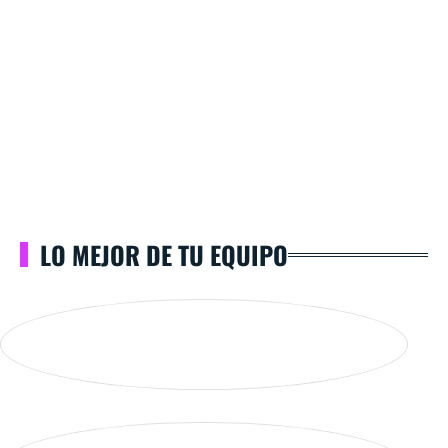
LO MEJOR DE TU EQUIPO