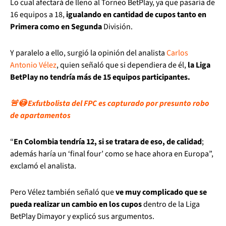
Lo cual afectará de lleno al Torneo BetPlay, ya que pasaría de
16 equipos a 18,
igualando en cantidad de cupos tanto en
Primera como en Segunda
División.
Y paralelo a ello, surgió la opinión del analista
Carlos
Antonio Vélez
, quien señaló que si dependiera de él,
la Liga
BetPlay no tendría más de 15 equipos participantes.
🚨😳 Exfutbolista del FPC es capturado por presunto robo
de apartamentos
“
En Colombia tendría 12, si se tratara de eso, de calidad
;
además haría un ‘final four’ como se hace ahora en Europa”,
exclamó el analista.
Pero Vélez también señaló que
ve muy complicado que se
pueda realizar un cambio en los cupos
dentro de la Liga
BetPlay Dimayor y explicó sus argumentos.