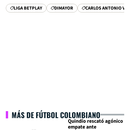
LIGA BETPLAY
DIMAYOR
CARLOS ANTONIO VÉ
MÁS DE FÚTBOL COLOMBIANO
Quindío rescató agónico
empate ante