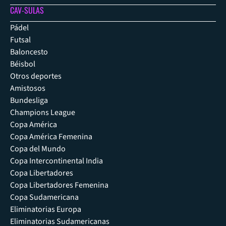
CAV-SULAS
Pádel
Futsal
Baloncesto
Béisbol
Otros deportes
Amistosos
Bundesliga
Champions League
Copa América
Copa América Femenina
Copa del Mundo
Copa Intercontinental India
Copa Libertadores
Copa Libertadores Femenina
Copa Sudamericana
Eliminatorias Europa
Eliminatorias Sudamericanas