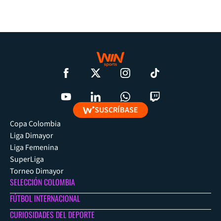
SUSCRÍBASE
Copa Colombia
Liga Dimayor
Liga Femenina
SuperLiga
Torneo Dimayor
SELECCIÓN COLOMBIA
FÚTBOL INTERNACIONAL
CURIOSIDADES DEL DEPORTE