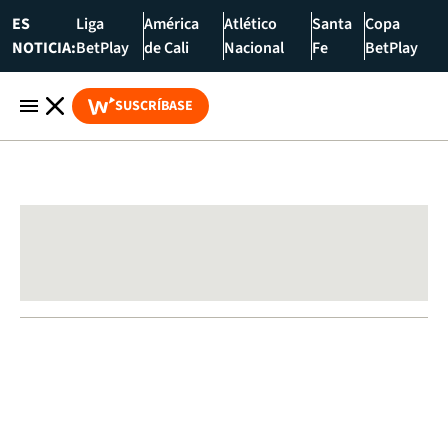
ES
Liga
América
Atlético
Santa
Copa
NOTICIA:
BetPlay
de Cali
Nacional
Fe
BetPlay
SUSCRÍBASE