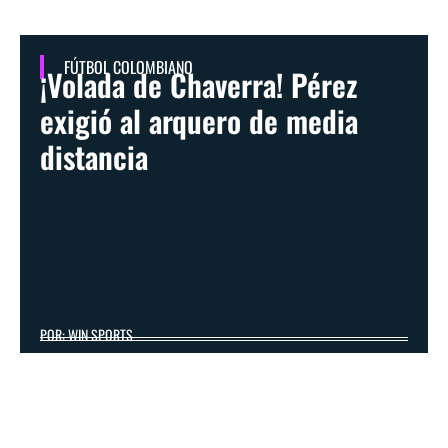
FÚTBOL COLOMBIANO
¡Volada de Chaverra! Pérez
exigió al arquero de media
distancia
POR: WIN SPORTS