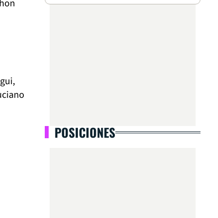
Jhon
gui,
uciano
POSICIONES