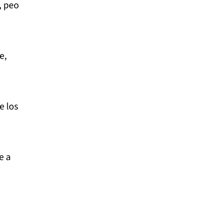
, peo
e,
e los
e a