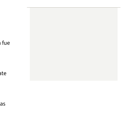
n fue
ate
mas