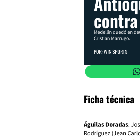
Antioq
contra
Medellín quedó en deu
Cristian Marrugo.
POR: WIN SPORTS
Ficha técnica
Águilas Doradas
: Jo
Rodríguez (Jean Carl