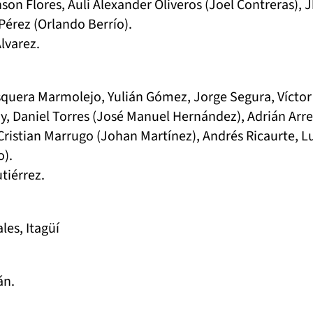
son Flores, Auli Alexander Oliveros (Joel Contreras), 
Pérez (Orlando Berrío).
lvarez.
uera Marmolejo, Yulián Gómez, Jorge Segura, Víctor
, Daniel Torres (José Manuel Hernández), Adrián Arre
Cristian Marrugo (Johan Martínez), Andrés Ricaurte, L
).
tiérrez.
les, Itagüí
án.