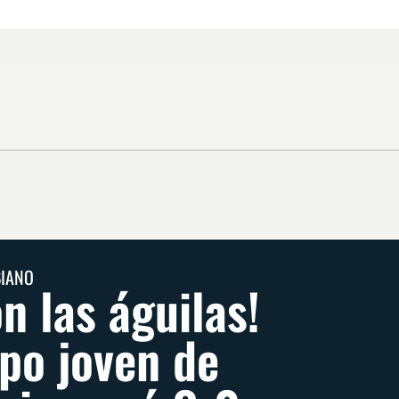
BIANO
n las águilas!
ipo joven de