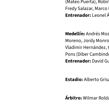
(Mateo Puerta), Robin
Fredy Salazar, Marco 
Entrenador:
Leonel Á
Medellín:
Andrés Mosq
Moreno, Jordy Monroy
Vladimir Hernández, 
Pons (Diber Cambindo
Entrenador:
David Gu
Estadio:
Alberto Grisa
Árbitro:
Wilmar Rold