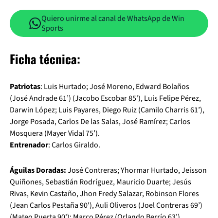
Quiero unirme al canal de WhatsApp de Win
Sports
Ficha técnica:
Patriotas
: Luis Hurtado; José Moreno, Edward Bolaños
(José Andrade 61’) (Jacobo Escobar 85'), Luis Felipe Pérez,
Darwin López; Luis Payares, Diego Ruiz (Camilo Charris 61’),
Jorge Posada, Carlos De las Salas, José Ramírez; Carlos
Mosquera (Mayer Vidal 75’).
Entrenador
: Carlos Giraldo.
Águilas Doradas:
José Contreras; Yhormar Hurtado, Jeisson
Quiñones, Sebastián Rodríguez, Mauricio Duarte; Jesús
Rivas, Kevin Castaño, Jhon Fredy Salazar, Robinson Flores
(Jean Carlos Pestaña 90'), Auli Oliveros (Joel Contreras 69’)
(Mateo Puerta 90'); Marco Pérez (Orlando Berrío 63’).