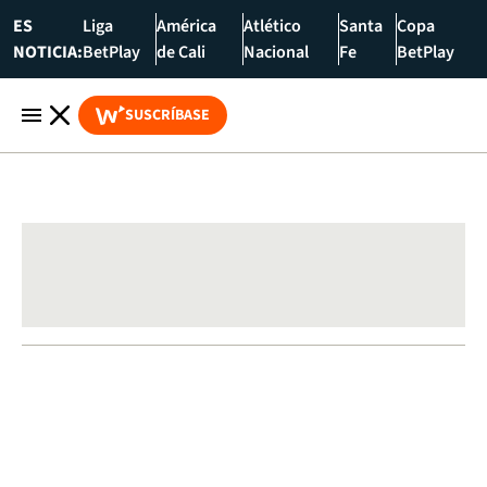
ES
Liga
América
Atlético
Santa
Copa
NOTICIA:
BetPlay
de Cali
Nacional
Fe
BetPlay
SUSCRÍBASE