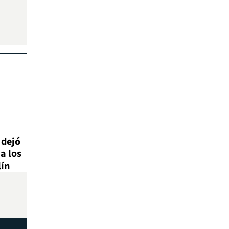
 dejó
a los
lín