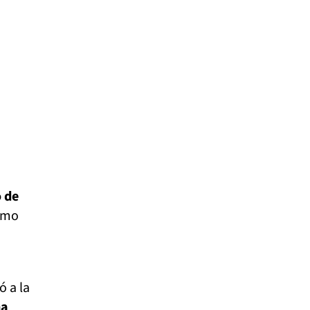
 de
ismo
ó a la
na