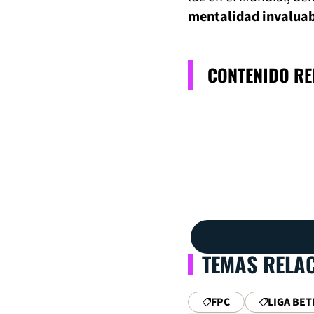
mentalidad invaluab
CONTENIDO R
TEMAS RELA
FPC
LIGA BET