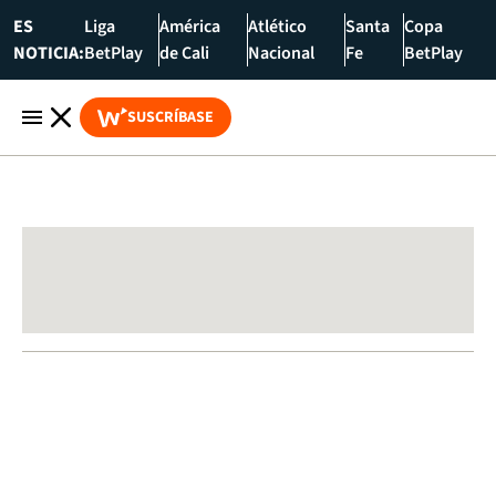
ES
Liga
América
Atlético
Santa
Copa
NOTICIA:
BetPlay
de Cali
Nacional
Fe
BetPlay
SUSCRÍBASE