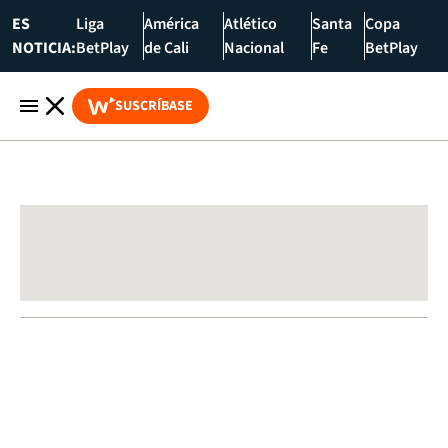
ES
Liga
América
Atlético
Santa
Copa
NOTICIA:
BetPlay
de Cali
Nacional
Fe
BetPlay
SUSCRÍBASE