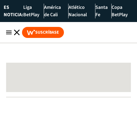
ES
Liga
América
Atlético
Santa
Copa
NOTICIA:
BetPlay
de Cali
Nacional
Fe
BetPlay
SUSCRÍBASE