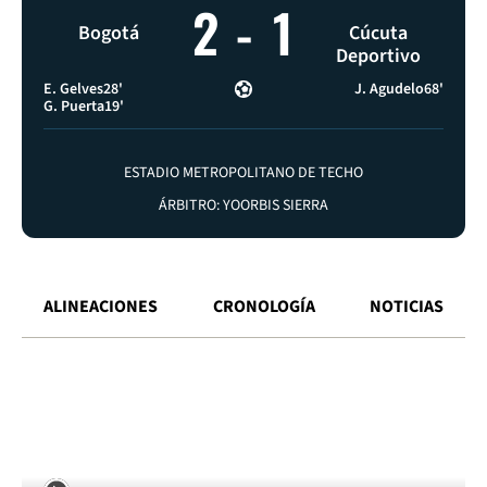
2
-
1
Bogotá
Cúcuta
Deportivo
E. Gelves
28'
J. Agudelo
68'
G. Puerta
19'
ESTADIO METROPOLITANO DE TECHO
ÁRBITRO: YOORBIS SIERRA
ALINEACIONES
CRONOLOGÍA
NOTICIAS