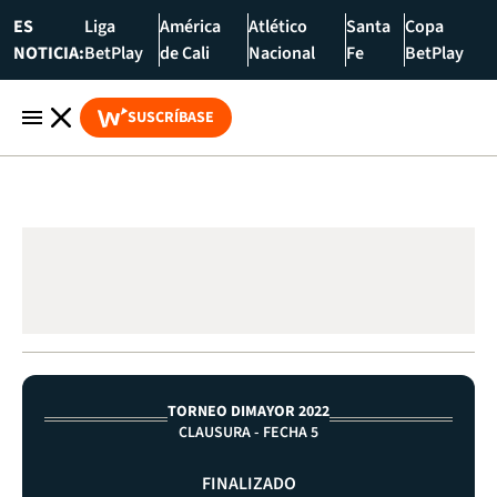
ES
Liga
América
Atlético
Santa
Copa
NOTICIA:
BetPlay
de Cali
Nacional
Fe
BetPlay
SUSCRÍBASE
TORNEO DIMAYOR 2022
CLAUSURA - FECHA 5
FINALIZADO