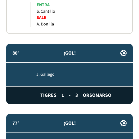
ENTRA
S. Cantillo
SALE
Á. Bonilla
80'
¡GOL!
J. Gallego
TIGRES
1
-
3
ORSOMARSO
77'
¡GOL!