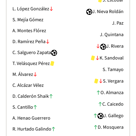
J. Escobar
L. López González
J. Nieva Roldán
S. Mejía Gómez
J. Paz
A. Montes Flórez
J. Quintana
D. Ramírez Peña
J. Rivera
C. Salguero Zapata
K. Sandoval
T. Velásquez Pérez
S. Tamayo
M. Álvarez
S. Vergara
C. Alcázar Vélez
O. Almanza
D. Calderón Shaik
C. Caicedo
S. Cantillo
J. Gallego
A. Henao Guerrero
D. Mosquera
R. Hurtado Galindo