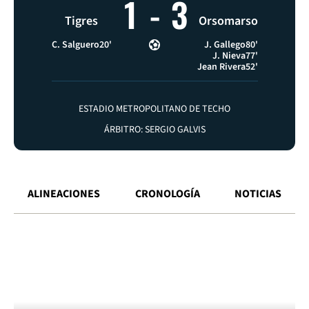
1
-
3
Tigres
Orsomarso
C. Salguero
20'
J. Gallego
80'
J. Nieva
77'
Jean Rivera
52'
ESTADIO METROPOLITANO DE TECHO
ÁRBITRO: SERGIO GALVIS
ALINEACIONES
CRONOLOGÍA
NOTICIAS