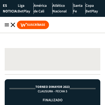
ES
Liga
América
Atlético
Santa
Copa
NOTICIA:
BetPlay
de Cali
Nacional
Fe
BetPlay
SUSCRÍBASE
TORNEO DIMAYOR 2023
CLAUSURA - FECHA 5
FINALIZADO