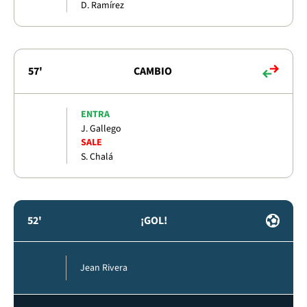
D. Ramírez
57'
CAMBIO
ENTRA
J. Gallego
SALE
S. Chalá
52'
¡GOL!
Jean Rivera