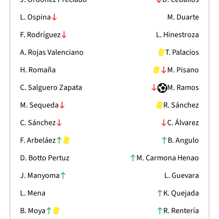
L. Ospina
M. Duarte
F. Rodríguez
L. Hinestroza
A. Rojas Valenciano
T. Palacios
H. Romaña
M. Pisano
C. Salguero Zapata
M. Ramos
M. Sequeda
R. Sánchez
C. Sánchez
C. Álvarez
F. Arbeláez
B. Angulo
D. Botto Pertuz
M. Carmona Henao
J. Manyoma
L. Guevara
L. Mena
K. Quejada
B. Moya
R. Rentería