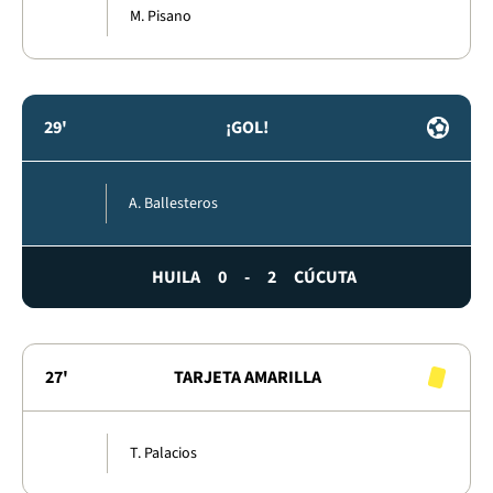
M. Pisano
29'
¡GOL!
A. Ballesteros
HUILA
0
-
2
CÚCUTA
27'
TARJETA AMARILLA
T. Palacios