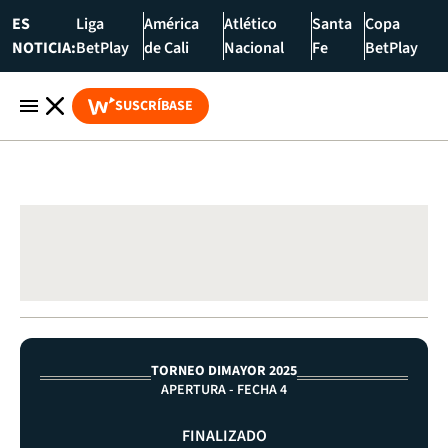
ES
Liga
América
Atlético
Santa
Copa
NOTICIA:
BetPlay
de Cali
Nacional
Fe
BetPlay
SUSCRÍBASE
TORNEO DIMAYOR 2025
APERTURA - FECHA 4
FINALIZADO