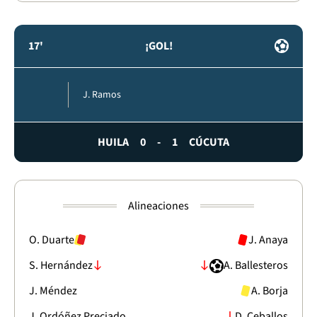
17'
¡GOL!
J. Ramos
HUILA
0
-
1
CÚCUTA
Alineaciones
O. Duarte
J. Anaya
S. Hernández
A. Ballesteros
J. Méndez
A. Borja
J. Ordóñez Preciado
D. Ceballos