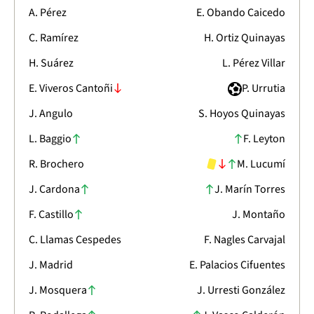
A. Pérez
E. Obando Caicedo
C. Ramírez
H. Ortiz Quinayas
H. Suárez
L. Pérez Villar
E. Viveros Cantoñi
P. Urrutia
J. Angulo
S. Hoyos Quinayas
L. Baggio
F. Leyton
R. Brochero
M. Lucumí
J. Cardona
J. Marín Torres
F. Castillo
J. Montaño
C. Llamas Cespedes
F. Nagles Carvajal
J. Madrid
E. Palacios Cifuentes
J. Mosquera
J. Urresti González