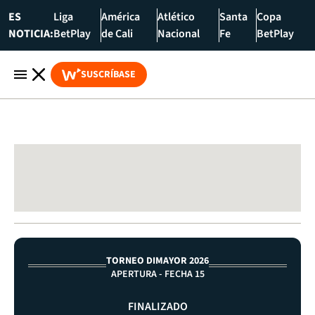
ES
Liga
América
Atlético
Santa
Copa
NOTICIA:
BetPlay
de Cali
Nacional
Fe
BetPlay
SUSCRÍBASE
TORNEO DIMAYOR 2026
APERTURA - FECHA 15
FINALIZADO