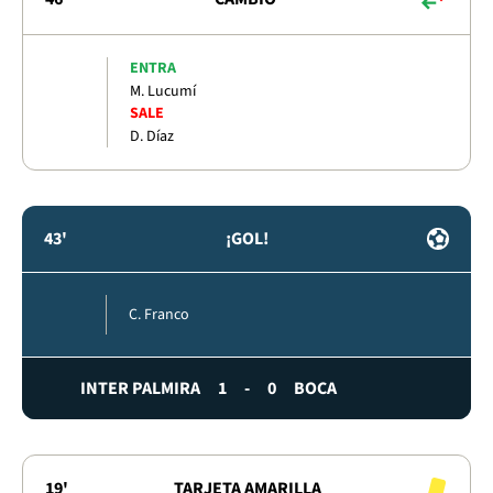
ENTRA
M. Lucumí
SALE
D. Díaz
43'
¡GOL!
C. Franco
INTER PALMIRA
1
-
0
BOCA
19'
TARJETA AMARILLA