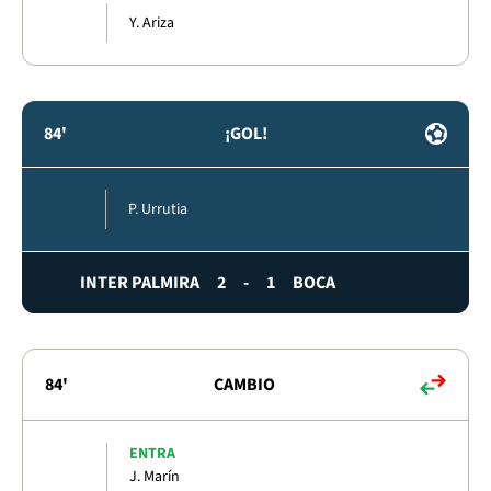
Y. Ariza
84'
¡GOL!
P. Urrutia
INTER PALMIRA
2
-
1
BOCA
84'
CAMBIO
ENTRA
J. Marín