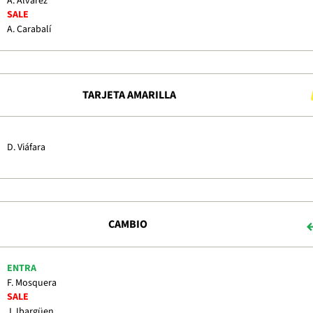
A. Álvarez
SALE
A. Carabalí
TARJETA AMARILLA
D. Viáfara
CAMBIO
ENTRA
F. Mosquera
SALE
J. Ibargüen