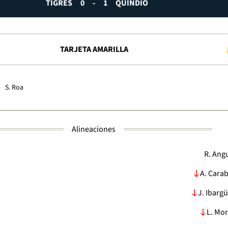
TIGRES
0
-
1
QUINDÍO
TARJETA AMARILLA
S. Roa
Alineaciones
R. Ang
A. Carab
J. Ibarg
L. Mo