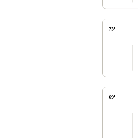
73'
69'