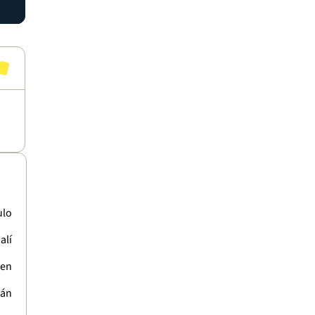
ulo
alí
üen
rán