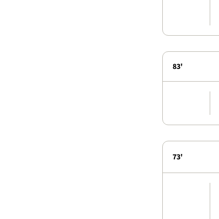
83'
73'