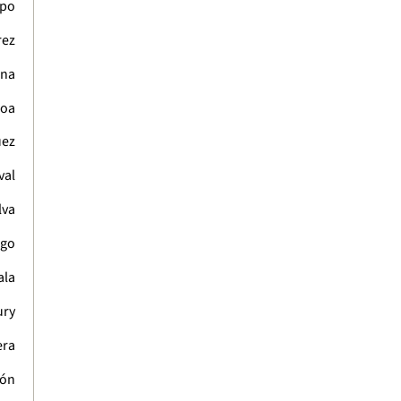
mpo
rez
ina
Roa
uez
val
lva
ngo
ala
ury
era
bón