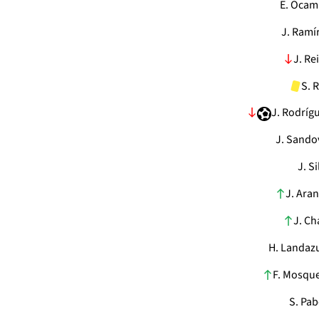
E. Oca
J. Ramí
J. Re
S. 
J. Rodríg
J. Sando
J. Si
J. Ara
J. Ch
H. Landaz
F. Mosqu
S. Pa