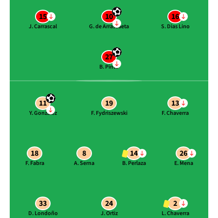
15
10
16
J. Carrascal
G. de Arrascaeta
S. Dias Lino
27
B. Pinto
11
19
13
Y. González
F. Fydriszewski
F. Chaverra
18
8
14
26
F. Fabra
A. Serna
B. Perlaza
E. Mena
33
24
2
D. Londoño
J. Ortiz
L. Chaverra