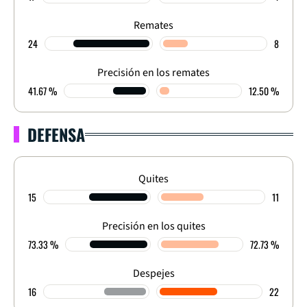
Remates
24
8
Precisión en los remates
41.67 %
12.50 %
DEFENSA
Quites
15
11
Precisión en los quites
73.33 %
72.73 %
Despejes
16
22