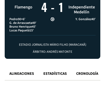
4
-
1
Flamengo
Independiente
Medellín
Pedro
90+6'
Y. González
40'
G. de Arrascaeta
49'
Bruno Henrique
45'
Lucas Paquetá
15'
ESTADIO JORNALISTA MÁRIO FILHO (MARACANÃ)
ÁRBITRO: ANDRÉS MATONTE
ALINEACIONES
ESTADÍSTICAS
CRONOLOGÍA