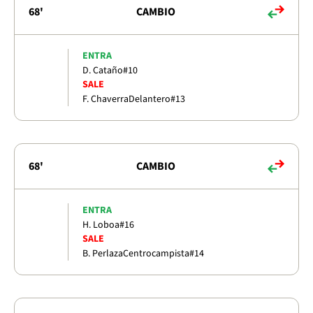
68'
CAMBIO
ENTRA
D. Cataño
#10
SALE
F. Chaverra
Delantero
#13
68'
CAMBIO
ENTRA
H. Loboa
#16
SALE
B. Perlaza
Centrocampista
#14