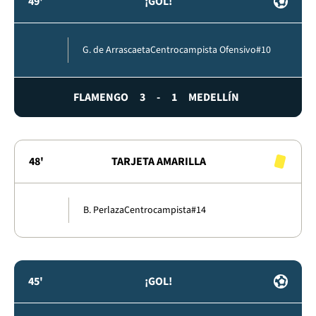
49'
¡GOL!
G. de Arrascaeta
Centrocampista Ofensivo
#10
FLAMENGO
3
-
1
MEDELLÍN
48'
TARJETA AMARILLA
B. Perlaza
Centrocampista
#14
45'
¡GOL!