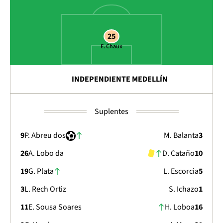
25
E. Chaux
INDEPENDIENTE MEDELLÍN
Suplentes
9
P. Abreu dos
M. Balanta
3
26
A. Lobo da
D. Cataño
10
19
G. Plata
L. Escorcia
5
3
L. Rech Ortiz
S. Ichazo
1
11
E. Sousa Soares
H. Loboa
16