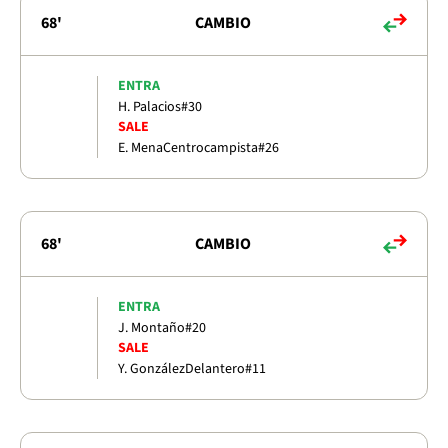
68'
CAMBIO
ENTRA
H. Palacios
#30
SALE
E. Mena
Centrocampista
#26
68'
CAMBIO
ENTRA
J. Montaño
#20
SALE
Y. González
Delantero
#11