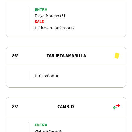
ENTRA
Diego Moreno
#31
SALE
L. Chaverra
Defensor
#2
86'
TARJETA AMARILLA
D. Cataño
#10
83'
CAMBIO
ENTRA
Wallace Yan
#64