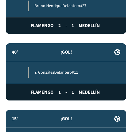
Bruno Henrique
Delantero
#27
FLAMENGO
2
-
1
MEDELLÍN
40'
¡GOL!
Y. González
Delantero
#11
FLAMENGO
1
-
1
MEDELLÍN
15'
¡GOL!