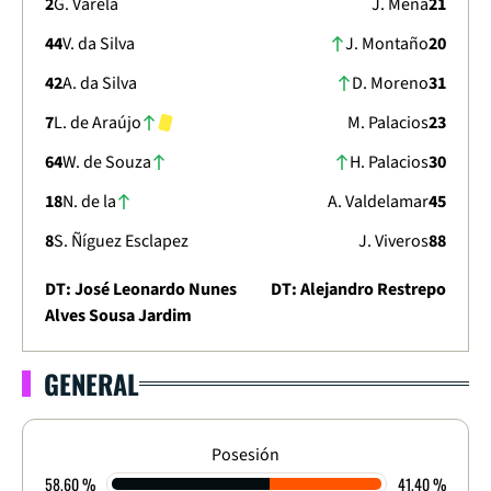
2
G. Varela
J. Mena
21
44
V. da Silva
J. Montaño
20
42
A. da Silva
D. Moreno
31
7
L. de Araújo
M. Palacios
23
64
W. de Souza
H. Palacios
30
18
N. de la
A. Valdelamar
45
8
S. Ñíguez Esclapez
J. Viveros
88
DT: José Leonardo Nunes
DT: Alejandro Restrepo
Alves Sousa Jardim
GENERAL
COPA LIBERTADORES 2026
ETAPA DE GRUPOS - FECHA 2
4
-
1
Posesión
58.60 %
41.40 %