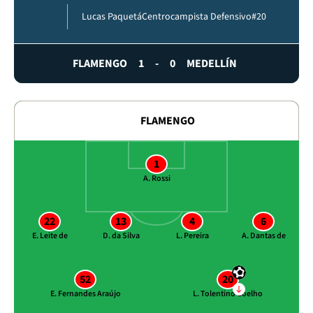
Lucas Paquetá
Centrocampista Defensivo
#20
FLAMENGO
1
-
0
MEDELLÍN
FLAMENGO
1
A. Rossi
22
13
4
6
E. Leite de
D. da Silva
L. Pereira
A. Dantas de
52
20
E. Fernandes Araújo
L. Tolentino Coelho