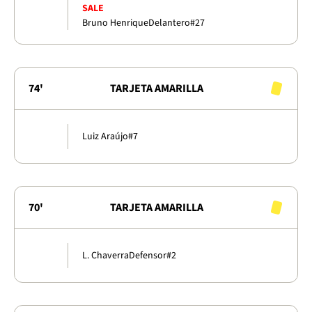
SALE
Bruno Henrique
Delantero
#27
74'
TARJETA AMARILLA
Luiz Araújo
#7
70'
TARJETA AMARILLA
L. Chaverra
Defensor
#2