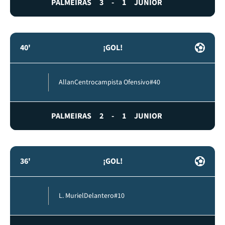
PALMEIRAS
3
-
1
JUNIOR
40'
¡GOL!
Allan
Centrocampista Ofensivo
#40
PALMEIRAS
2
-
1
JUNIOR
36'
¡GOL!
L. Muriel
Delantero
#10