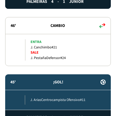
PALMEIRAS
4
-
1
JUNIOR
46'
CAMBIO
ENTRA
J. Canchimbo
#21
SALE
J. Pestaña
Defensor
#24
45'
¡GOL!
J. Arias
Centrocampista Ofensivo
#11