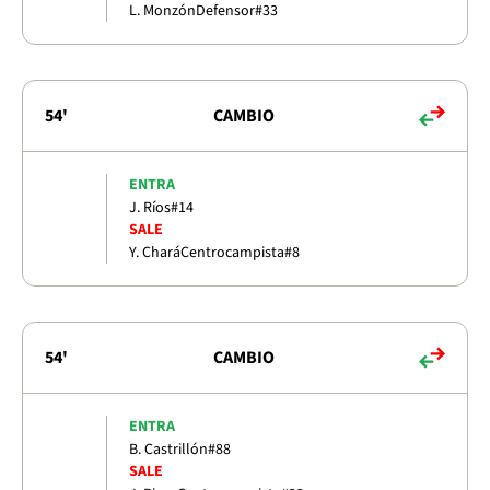
L. Monzón
Defensor
#33
54'
CAMBIO
ENTRA
J. Ríos
#14
SALE
Y. Chará
Centrocampista
#8
54'
CAMBIO
ENTRA
B. Castrillón
#88
SALE