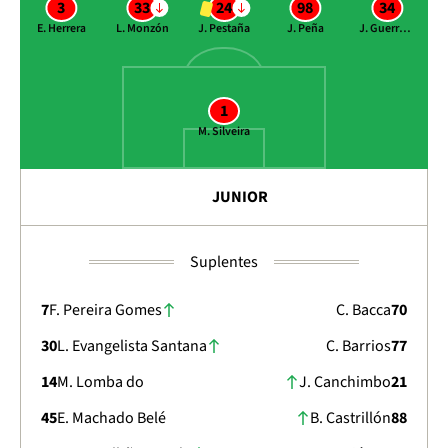
3
33
24
98
34
E. Herrera
L. Monzón
J. Pestaña
J. Peña
J. Guerrero
1
M. Silveira
JUNIOR
Suplentes
7
F. Pereira Gomes
C. Bacca
70
30
L. Evangelista Santana
C. Barrios
77
14
M. Lomba do
J. Canchimbo
21
45
E. Machado Belé
B. Castrillón
88