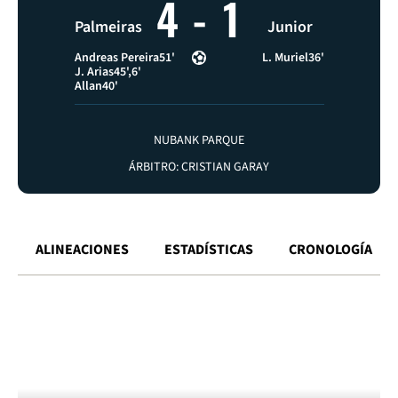
4
-
1
Palmeiras
Junior
Andreas Pereira
51'
L. Muriel
36'
J. Arias
45'
6'
Allan
40'
NUBANK PARQUE
ÁRBITRO: CRISTIAN GARAY
ALINEACIONES
ESTADÍSTICAS
CRONOLOGÍA