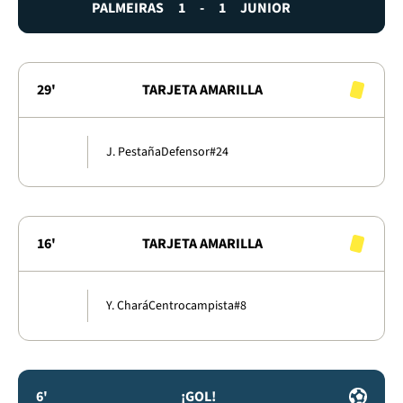
PALMEIRAS
1
-
1
JUNIOR
29'
TARJETA AMARILLA
J. Pestaña
Defensor
#24
16'
TARJETA AMARILLA
Y. Chará
Centrocampista
#8
6'
¡GOL!