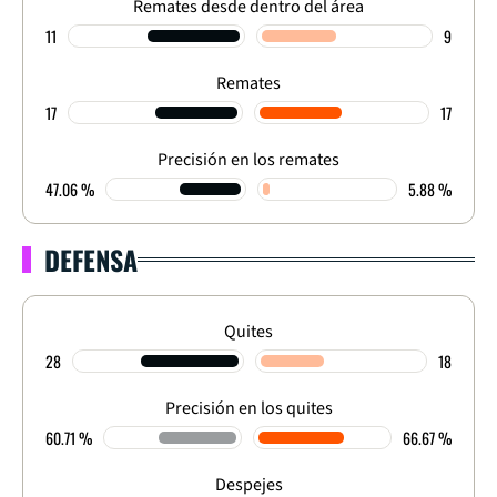
Remates desde dentro del área
11
9
Remates
17
17
Precisión en los remates
47.06 %
5.88 %
DEFENSA
Quites
28
18
Precisión en los quites
60.71 %
66.67 %
Despejes