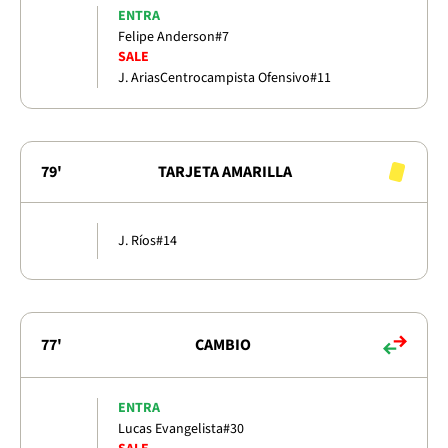
ENTRA
Felipe Anderson
#7
SALE
J. Arias
Centrocampista Ofensivo
#11
79'
TARJETA AMARILLA
J. Ríos
#14
77'
CAMBIO
ENTRA
Lucas Evangelista
#30