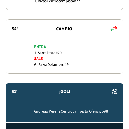
J. Rivas
Centrocampista
#22
54'
CAMBIO
ENTRA
J. Sarmiento
#20
SALE
G. Paiva
Delantero
#9
51'
¡GOL!
Andreas Pereira
Centrocampista Ofensivo
#8