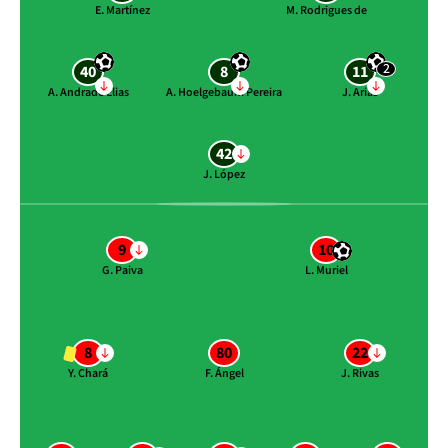
E. Martínez
M. Rodrigues de
2
40
8
11
A. Andrade Elias
A. Hoelgebaum Pereira
J. Arias
42
J. López
9
10
G. Paiva
L. Muriel
8
80
22
Y. Chará
F. Ángel
J. Rivas