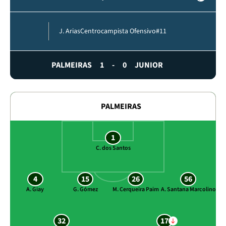
J. Arias
Centrocampista Ofensivo
#11
PALMEIRAS
1
-
0
JUNIOR
PALMEIRAS
1
C. dos Santos
4
15
26
56
A. Giay
G. Gómez
M. Cerqueira Paim
A. Santana Marcolino
32
17