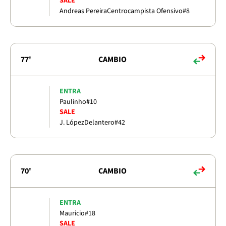
SALE
Andreas Pereira
Centrocampista Ofensivo
#8
77'
CAMBIO
ENTRA
Paulinho
#10
SALE
J. López
Delantero
#42
70'
CAMBIO
ENTRA
Mauricio
#18
SALE