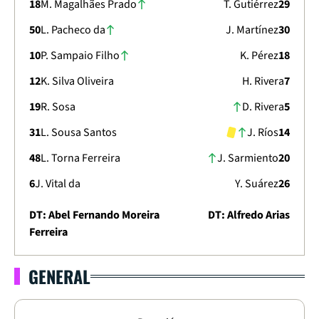
18
M. Magalhães Prado
T. Gutiérrez
29
50
L. Pacheco da
J. Martínez
30
10
P. Sampaio Filho
K. Pérez
18
12
K. Silva Oliveira
H. Rivera
7
19
R. Sosa
D. Rivera
5
31
L. Sousa Santos
J. Ríos
14
48
L. Torna Ferreira
J. Sarmiento
20
6
J. Vital da
Y. Suárez
26
DT: Abel Fernando Moreira
DT: Alfredo Arias
Ferreira
GENERAL
COPA LIBERTADORES 2026
ETAPA DE GRUPOS - FECHA 6