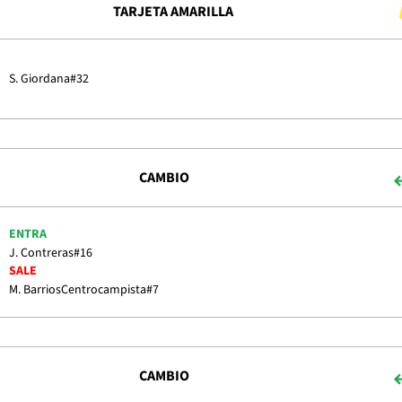
TARJETA AMARILLA
S. Giordana
#32
CAMBIO
ENTRA
J. Contreras
#16
SALE
M. Barrios
Centrocampista
#7
CAMBIO