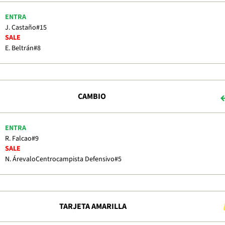
ENTRA
J. Castaño
#15
SALE
E. Beltrán
#8
CAMBIO
ENTRA
R. Falcao
#9
SALE
N. Árevalo
Centrocampista Defensivo
#5
TARJETA AMARILLA