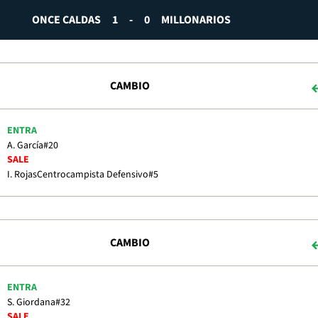
ONCE CALDAS
1
-
0
MILLONARIOS
CAMBIO
ENTRA
A. García
#20
SALE
I. Rojas
Centrocampista Defensivo
#5
CAMBIO
ENTRA
S. Giordana
#32
SALE