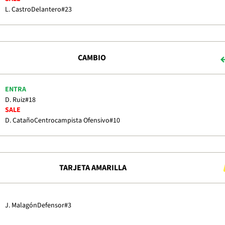
L. Castro
Delantero
#23
CAMBIO
ENTRA
D. Ruiz
#18
SALE
D. Cataño
Centrocampista Ofensivo
#10
TARJETA AMARILLA
J. Malagón
Defensor
#3