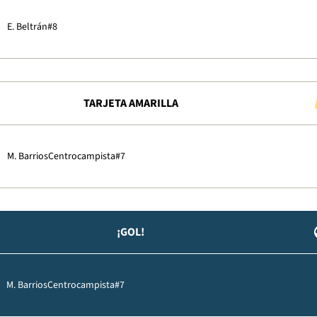
E. Beltrán
#8
TARJETA AMARILLA
M. Barrios
Centrocampista
#7
¡GOL!
M. Barrios
Centrocampista
#7