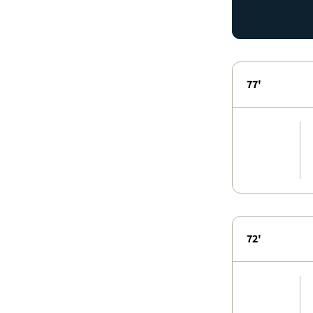
77'
72'