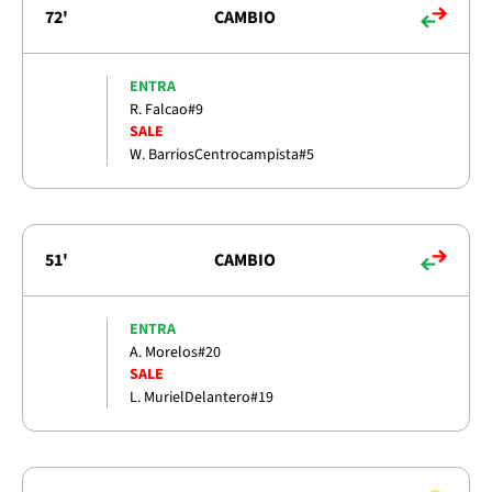
72'
CAMBIO
ENTRA
R. Falcao
#9
SALE
W. Barrios
Centrocampista
#5
51'
CAMBIO
ENTRA
A. Morelos
#20
SALE
L. Muriel
Delantero
#19