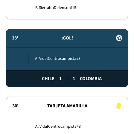
F. Sierralta
Defensor
#15
38'
¡GOL!
A. Vidal
Centrocampista
#8
CHILE
1
-
1
COLOMBIA
30'
TARJETA AMARILLA
A. Vidal
Centrocampista
#8