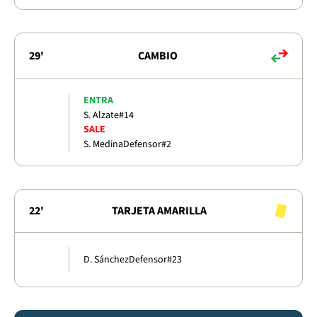
29'
CAMBIO
ENTRA
S. Alzate
#14
SALE
S. Medina
Defensor
#2
22'
TARJETA AMARILLA
D. Sánchez
Defensor
#23