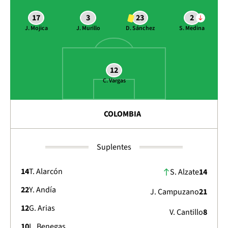
17
3
23
2
J. Mojica
J. Murillo
D. Sánchez
S. Medina
12
C. Vargas
COLOMBIA
Suplentes
14
T. Alarcón
S. Alzate
14
22
Y. Andía
J. Campuzano
21
12
G. Arias
V. Cantillo
8
10
L. Benegas