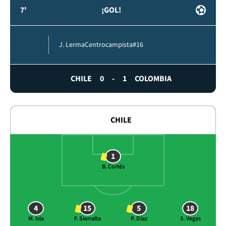
7'
¡GOL!
J. Lerma
Centrocampista
#16
CHILE
0
-
1
COLOMBIA
CHILE
1
B. Cortés
4
15
5
18
M. Isla
F. Sierralta
P. Díaz
S. Vegas