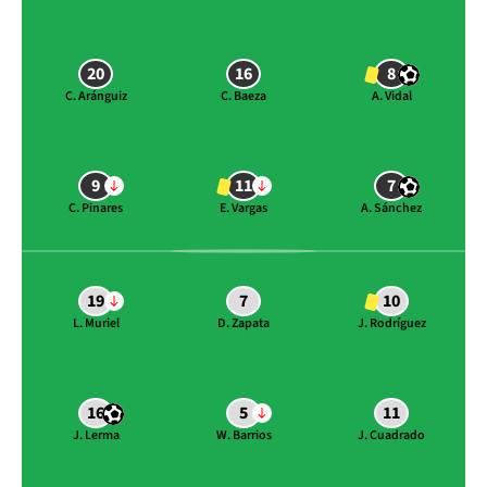
20
16
8
C. Aránguiz
C. Baeza
A. Vidal
9
11
7
C. Pinares
E. Vargas
A. Sánchez
19
7
10
L. Muriel
D. Zapata
J. Rodríguez
16
5
11
J. Lerma
W. Barrios
J. Cuadrado