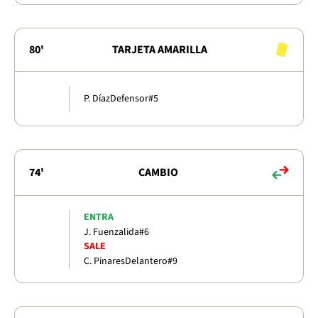
80'
TARJETA AMARILLA
P. Díaz
Defensor
#5
74'
CAMBIO
ENTRA
J. Fuenzalida
#6
SALE
C. Pinares
Delantero
#9