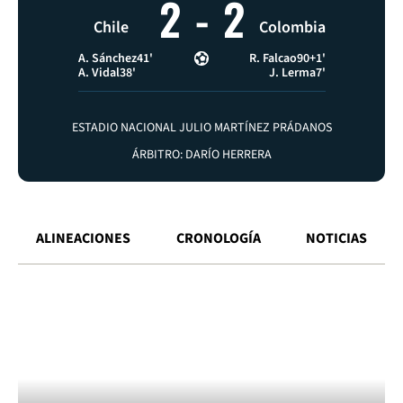
2
-
2
Chile
Colombia
A. Sánchez
41'
R. Falcao
90+1'
A. Vidal
38'
J. Lerma
7'
ESTADIO NACIONAL JULIO MARTÍNEZ PRÁDANOS
ÁRBITRO: DARÍO HERRERA
ALINEACIONES
CRONOLOGÍA
NOTICIAS