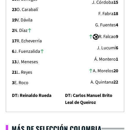
J. Córdoba
15
23
O. Carabalí
F. Fabra
18
19
V. Dávila
G. Fuentes
4
2
N. Díaz
R. Falcao
9
17
R. Echeverría
J. Lucumí
6
6
J. Fuenzalida
Á. Montero
1
13
J. Meneses
A. Morelos
20
21
L. Reyes
A. Quintana
22
3
E. Roco
DT: Reinaldo Rueda
DT: Carlos Manuel Brito
Leal de Queiroz
MÁS DE SELECCIÓN COLOMBIA