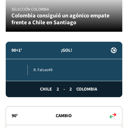
SELECCIÓN COLOMBIA
Colombia consiguió un agónico empate
frente a Chile en Santiago
90+1'
¡GOL!
R. Falcao
#9
CHILE
2
-
2
COLOMBIA
90'
CAMBIO