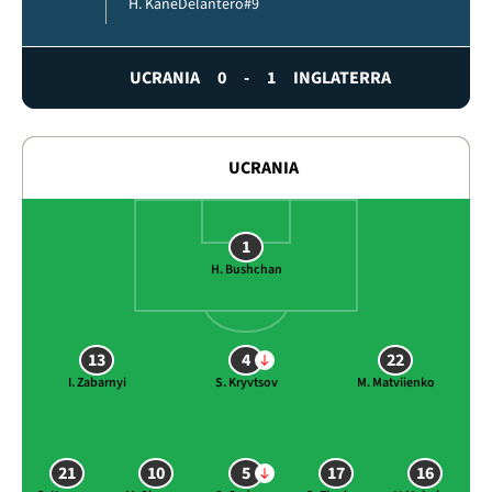
H. Kane
Delantero
#9
UCRANIA
0
-
1
INGLATERRA
UCRANIA
1
H. Bushchan
13
4
22
I. Zabarnyi
S. Kryvtsov
M. Matviienko
21
10
5
17
16