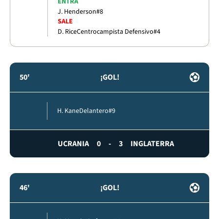
ENTRA
J. Henderson
#8
SALE
D. Rice
Centrocampista Defensivo
#4
50'
¡GOL!
H. Kane
Delantero
#9
UCRANIA
0
-
3
INGLATERRA
46'
¡GOL!