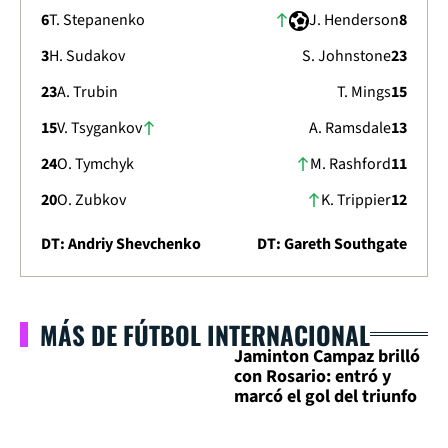
6
T. Stepanenko
J. Henderson
8
3
H. Sudakov
S. Johnstone
23
23
A. Trubin
T. Mings
15
15
V. Tsygankov
A. Ramsdale
13
24
O. Tymchyk
M. Rashford
11
20
O. Zubkov
K. Trippier
12
DT: Andriy Shevchenko
DT: Gareth Southgate
MÁS DE FÚTBOL INTERNACIONAL
Jaminton Campaz brilló
con Rosario: entró y
marcó el gol del triunfo