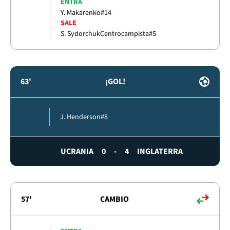
ENTRA
Y. Makarenko
#14
SALE
S. Sydorchuk
Centrocampista
#5
63'
¡GOL!
J. Henderson
#8
UCRANIA
0
-
4
INGLATERRA
57'
CAMBIO