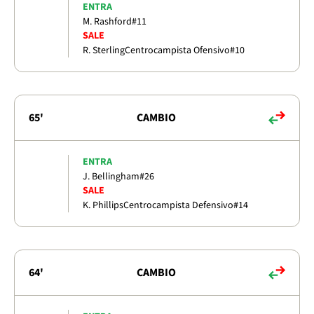
ENTRA
M. Rashford
#11
SALE
R. Sterling
Centrocampista Ofensivo
#10
65'
CAMBIO
ENTRA
J. Bellingham
#26
SALE
K. Phillips
Centrocampista Defensivo
#14
64'
CAMBIO