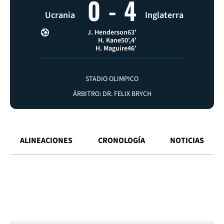
0
-
4
Ucrania
Inglaterra
J. Henderson
63'
H. Kane
50'
4'
H. Maguire
46'
STADIO OLIMPICO
ÁRBITRO: DR. FELIX BRYCH
ALINEACIONES
CRONOLOGÍA
NOTICIAS