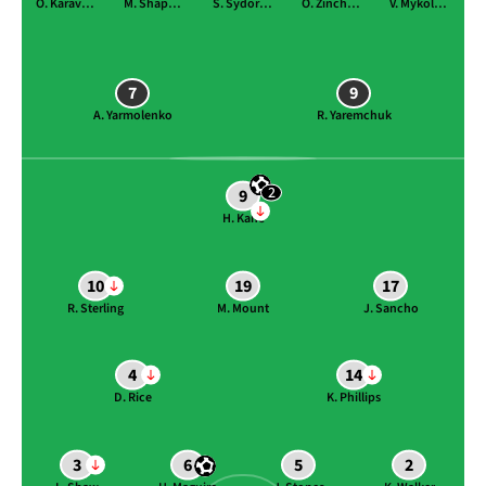
O. Karavaiev
M. Shaparenko
S. Sydorchuk
O. Zinchenko
V. Mykolenko
7
9
A. Yarmolenko
R. Yaremchuk
2
9
H. Kane
10
19
17
R. Sterling
M. Mount
J. Sancho
4
14
D. Rice
K. Phillips
3
6
5
2