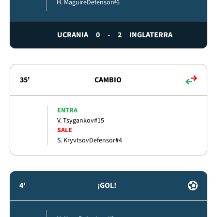
H. Maguire
Defensor
#6
UCRANIA
0
-
2
INGLATERRA
35'
CAMBIO
ENTRA
V. Tsygankov
#15
SALE
S. Kryvtsov
Defensor
#4
4'
¡GOL!