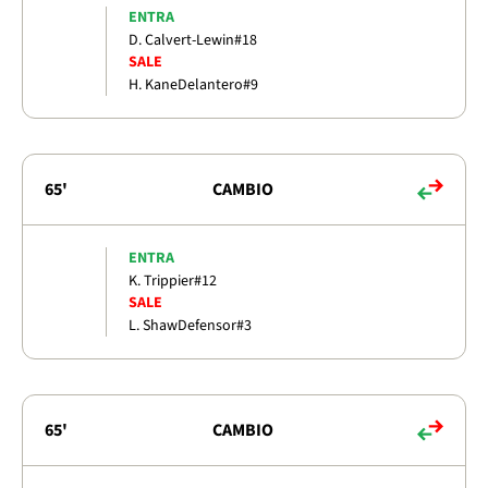
ENTRA
D. Calvert-Lewin
#18
SALE
H. Kane
Delantero
#9
65'
CAMBIO
ENTRA
K. Trippier
#12
SALE
L. Shaw
Defensor
#3
65'
CAMBIO