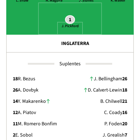
L. Shaw
H. Maguire
J. Stones
K. Walker
1
J. Pickford
INGLATERRA
Suplentes
18
R. Bezus
J. Bellingham
26
26
A. Dovbyk
D. Calvert-Lewin
18
14
Y. Makarenko
B. Chilwell
21
12
A. Piatov
C. Coady
16
11
M. Romero Bonfim
P. Foden
20
2
E. Sobol
J. Grealish
7