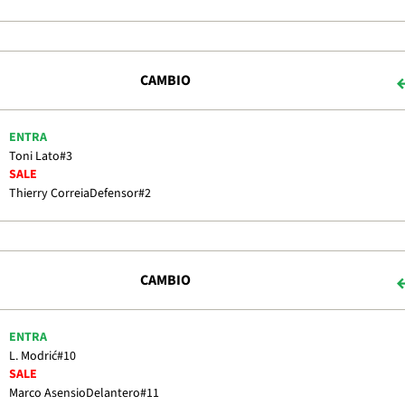
CAMBIO
ENTRA
Toni Lato
#3
SALE
Thierry Correia
Defensor
#2
CAMBIO
ENTRA
L. Modrić
#10
SALE
Marco Asensio
Delantero
#11