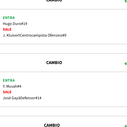
CAMBIO
ENTRA
Hugo Duro
#19
SALE
J. Kluivert
Centrocampista Ofensivo
#9
CAMBIO
ENTRA
Y. Musah
#4
SALE
José Gayà
Defensor
#14
CAMBIO