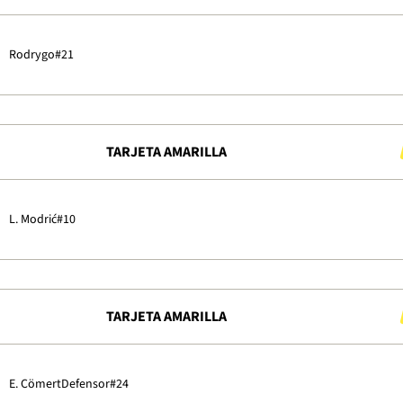
Rodrygo
#21
TARJETA AMARILLA
L. Modrić
#10
TARJETA AMARILLA
E. Cömert
Defensor
#24