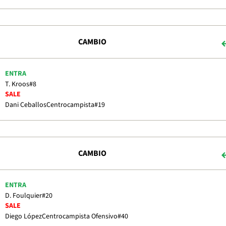
CAMBIO
ENTRA
T. Kroos
#8
SALE
Dani Ceballos
Centrocampista
#19
CAMBIO
ENTRA
D. Foulquier
#20
SALE
Diego López
Centrocampista Ofensivo
#40