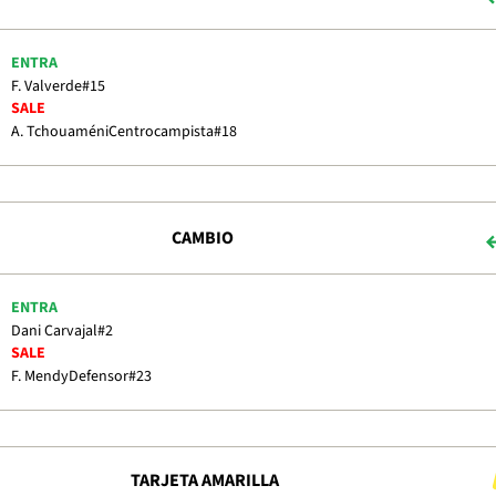
ENTRA
F. Valverde
#15
SALE
A. Tchouaméni
Centrocampista
#18
CAMBIO
ENTRA
Dani Carvajal
#2
SALE
F. Mendy
Defensor
#23
TARJETA AMARILLA