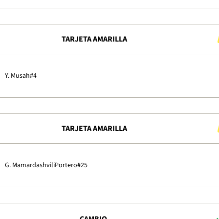
TARJETA AMARILLA
Y. Musah
#4
TARJETA AMARILLA
G. Mamardashvili
Portero
#25