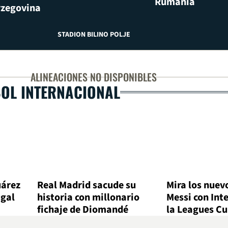
Rumania
zegovina
STADION BILINO POLJE
ALINEACIONES NO DISPONIBLES
BOL INTERNACIONAL
uárez
Real Madrid sacude su
Mira los nuev
ugal
historia con millonario
Messi con Int
fichaje de Diomandé
la Leagues C