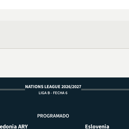
NATIONS LEAGUE 2026/2027
LIGA B - FECHA 6
PROGRAMADO
edonia ARY
Eslovenia