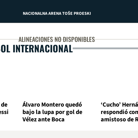
NACIONALNA ARENA TOŠE PROESKI
ALINEACIONES NO DISPONIBLES
BOL INTERNACIONAL
 de
Álvaro Montero quedó
‘Cucho’ Hern
essi
bajo la lupa por gol de
respondió con
Vélez ante Boca
amistoso de R