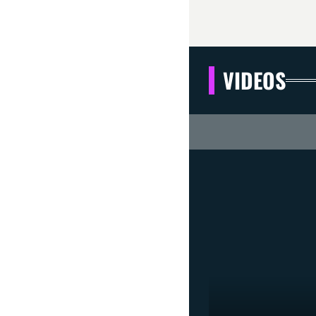
VIDEOS