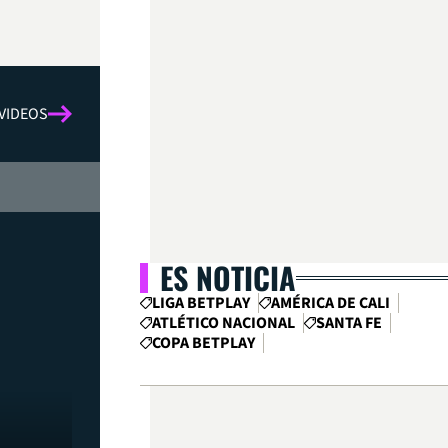
VIDEOS
ES NOTICIA
LIGA BETPLAY
AMÉRICA DE CALI
ATLÉTICO NACIONAL
SANTA FE
COPA BETPLAY