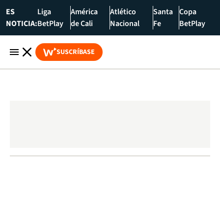
ES
Liga
América
Atlético
Santa
Copa
NOTICIA:
BetPlay
de Cali
Nacional
Fe
BetPlay
SUSCRÍBASE