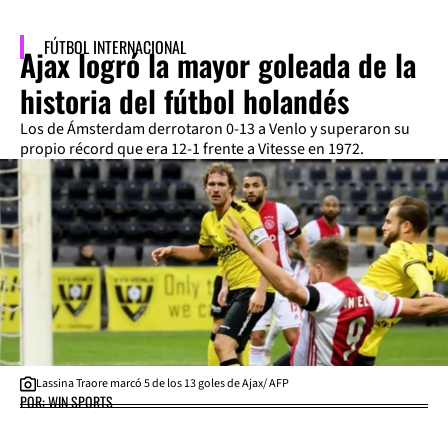
FÚTBOL INTERNACIONAL
Ajax logró la mayor goleada de la
historia del fútbol holandés
Los de Ámsterdam derrotaron 0-13 a Venlo y superaron su
propio récord que era 12-1 frente a Vitesse en 1972.
Lassina Traore marcó 5 de los 13 goles de Ajax/ AFP
POR: WIN SPORTS