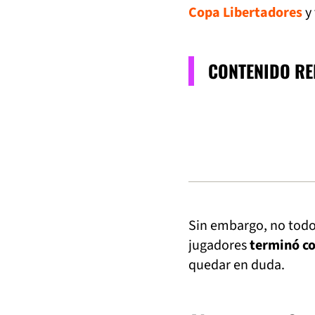
Copa Libertadores
y 
CONTENIDO R
Sin embargo, no todo 
jugadores
terminó co
quedar en duda.