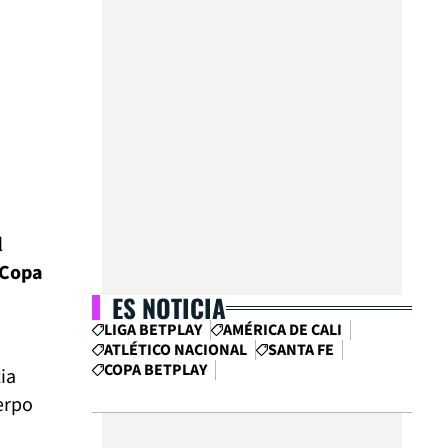
l
 Copa
ES NOTICIA
LIGA BETPLAY
AMÉRICA DE CALI
ATLÉTICO NACIONAL
SANTA FE
COPA BETPLAY
ia
erpo