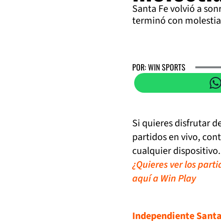
Santa Fe volvió a son
terminó con molestia
POR: WIN SPORTS
Si quieres disfrutar 
partidos en vivo, con
cualquier dispositivo.
¿Quieres ver los part
aquí a Win Play
Independiente Santa