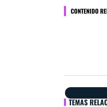
CONTENIDO R
TEMAS RELA