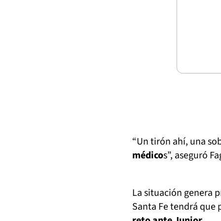
“Un tirón ahí, una so
médico
s”, aseguró F
La situación genera 
Santa Fe tendrá que 
reto ante Junior.