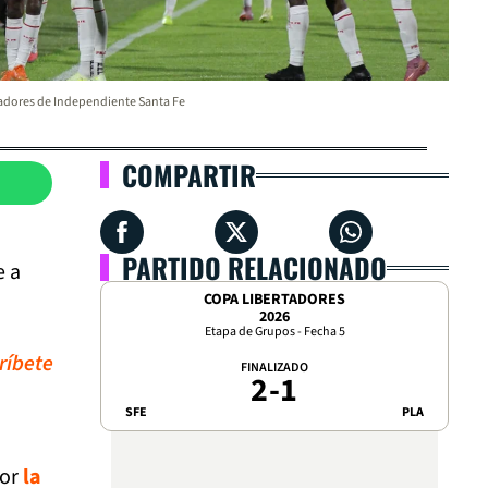
dores de Independiente Santa Fe
COMPARTIR
PARTIDO RELACIONADO
e a
COPA LIBERTADORES
2026
Etapa de Grupos - Fecha 5
ríbete
FINALIZADO
2
-
1
SFE
PLA
por
la