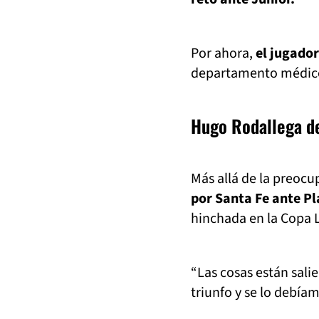
Por ahora,
el jugado
departamento médico
Hugo Rodallega de
Más allá de la preoc
por Santa Fe ante P
hinchada en la Copa 
“Las cosas están sali
triunfo y se lo debía