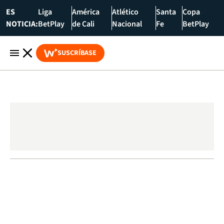
ES
Liga
América
Atlético
Santa
Copa
NOTICIA:
BetPlay
de Cali
Nacional
Fe
BetPlay
SUSCRÍBASE