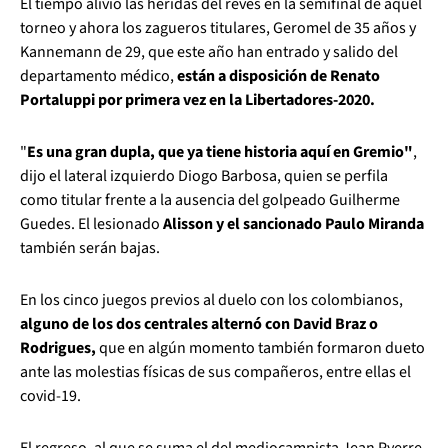
El tiempo alivió las heridas del revés en la semifinal de aquel
torneo y ahora los zagueros titulares, Geromel de 35 años y
Kannemann de 29, que este año han entrado y salido del
departamento médico,
están a disposición de Renato
Portaluppi por primera vez en la Libertadores-2020.
"
Es una gran dupla, que ya tiene historia aquí en Gremio"
,
dijo el lateral izquierdo Diogo Barbosa, quien se perfila
como titular frente a la ausencia del golpeado Guilherme
Guedes. El lesionado
Alisson y el sancionado Paulo Miranda
también serán bajas.
En los cinco juegos previos al duelo con los colombianos,
alguno de los dos centrales alternó con David Braz o
Rodrigues,
que en algún momento también formaron dueto
ante las molestias físicas de sus compañeros, entre ellas el
covid-19.
El regreso, al que se suma el del mediocampista Jean Pyerre,