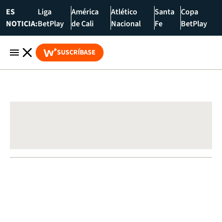
ES
Liga
América
Atlético
Santa
Copa
NOTICIA:
BetPlay
de Cali
Nacional
Fe
BetPlay
SUSCRÍBASE