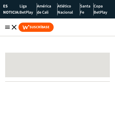
ES
Liga
América
Atlético
Santa
Copa
NOTICIA:
BetPlay
de Cali
Nacional
Fe
BetPlay
SUSCRÍBASE