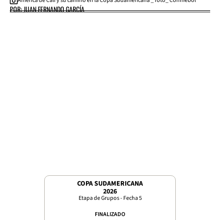
América de Cali y su camino en la Copa Sudamericana _ foto_ Conmebol
POR: JUAN FERNANDO GARCÍA
COPA SUDAMERICANA
2026
Etapa de Grupos - Fecha 5
FINALIZADO