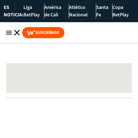
ES
Liga
América
Atlético
Santa
Copa
NOTICIA:
BetPlay
de Cali
Nacional
Fe
BetPlay
SUSCRÍBASE