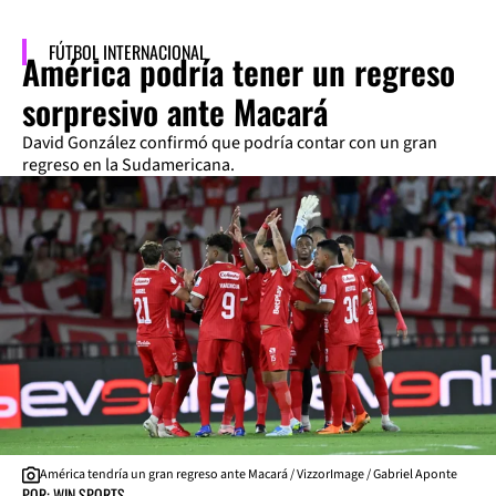
FÚTBOL INTERNACIONAL
América podría tener un regreso
sorpresivo ante Macará
David González confirmó que podría contar con un gran
regreso en la Sudamericana.
América tendría un gran regreso ante Macará / VizzorImage / Gabriel Aponte
POR: WIN SPORTS